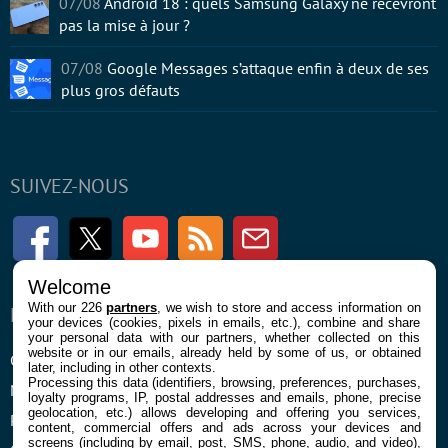
07/08
Android 18 : quels Samsung Galaxy ne recevront
pas la mise à jour ?
07/08
Google Messages s’attaque enfin à deux de ses
plus gros défauts
SUIVEZ-NOUS
Facebook
Twitter
Youtube
RSS
Newsletter
Welcome
With our 226
partners
, we wish to store and access information on
ENTREPRISE
À PROPOS
your devices (cookies, pixels in emails, etc.), combine and share
your personal data with our partners, whether collected on this
website or in our emails, already held by some of us, or obtained
Confidentialité et Cookies
Contact
later, including in other contexts.
Processing this data (identifiers, browsing, preferences, purchases,
Mentions légales et CGU
loyalty programs, IP, postal addresses and emails, phone, precise
geolocation, etc.) allows developing and offering you services,
Préférences Cookies
content, commercial offers and ads across your devices and
screens (including by email, post, SMS, phone, audio, and video),