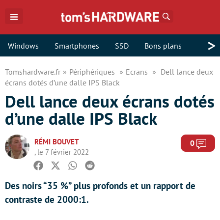
Rechercher
>
Windows
Smartphones
SSD
Bons plans
Tomshardware.fr
Périphériques
Ecrans
Dell lance deux
écrans dotés d’une dalle IPS Black
Dell lance deux écrans dotés
d’une dalle IPS Black
RÉMI BOUVET
Com
0
, le 7 février 2022
Facebook
Twitter
Whatsapp
Reddit
Des noirs “35 %” plus profonds et un rapport de
contraste de 2000:1.