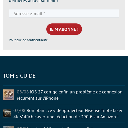
dernières actus par mail !
Adresse
e-
mail
*
Politique de confidentialité
TOM'S GUIDE
08/08
iOS 27 corrige enfin un problème de connexion
récurrent sur l’iPhone
07/08
Bon plan : ce vidéoprojecteur Hisense triple laser
4K s’affiche avec une rédaction de 390 € sur Amazon !