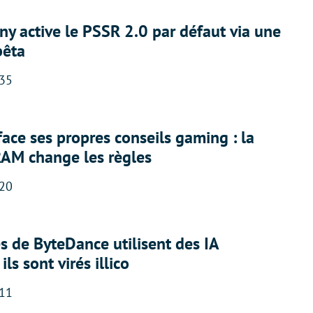
ny active le PSSR 2.0 par défaut via une
bêta
:35
face ses propres conseils gaming : la
RAM change les règles
:20
 de ByteDance utilisent des IA
ils sont virés illico
:11