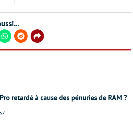
ussi...
din
Whatsapp
Reddit
Share
Pro retardé à cause des pénuries de RAM ?
:37