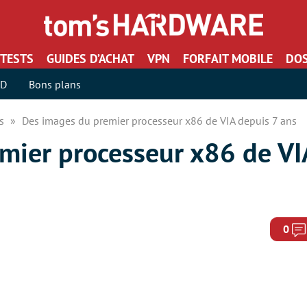
TESTS
GUIDES D’ACHAT
VPN
FORFAIT MOBILE
DOS
SD
Bons plans
rs
Des images du premier processeur x86 de VIA depuis 7 ans
mier processeur x86 de VI
0