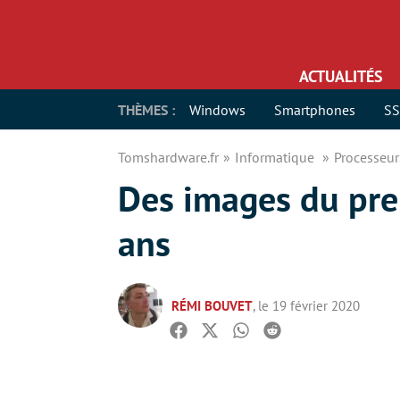
ACTUALITÉS
THÈMES :
Windows
Smartphones
S
Tomshardware.fr
Informatique
Processeu
Des images du pre
ans
RÉMI BOUVET
, le 19 février 2020
Facebook
Twitter
Whatsapp
Reddit