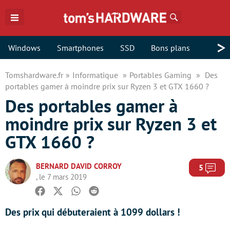
Rechercher
>
Windows
Smartphones
SSD
Bons plans
Tomshardware.fr
Informatique
Portables Gaming
Des
portables gamer à moindre prix sur Ryzen 3 et GTX 1660 ?
Des portables gamer à
moindre prix sur Ryzen 3 et
GTX 1660 ?
BERNARD DAVID CORROY
Com
5
, le 7 mars 2019
Facebook
Twitter
Whatsapp
Reddit
Des prix qui débuteraient à 1099 dollars !