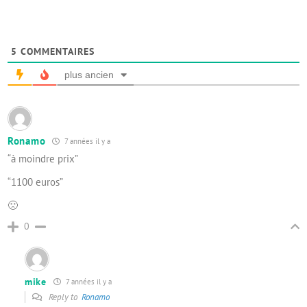
5
COMMENTAIRES
plus ancien
Ronamo
7 années il y a
“à moindre prix”
“1100 euros”
🙁
0
mike
7 années il y a
Reply to
Ronamo