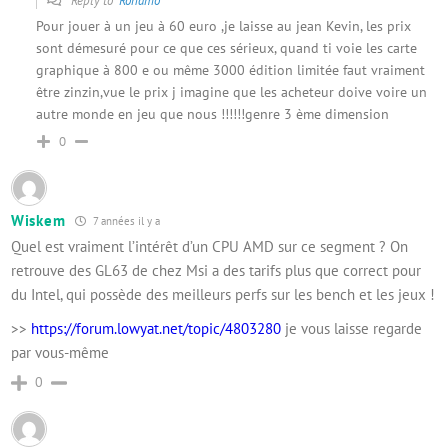
Reply to
Ronamo
Pour jouer à un jeu à 60 euro ,je laisse au jean Kevin, les prix
sont démesuré pour ce que ces sérieux, quand ti voie les carte
graphique à 800 e ou même 3000 édition limitée faut vraiment
être zinzin,vue le prix j imagine que les acheteur doive voire un
autre monde en jeu que nous !!!!!!genre 3 ème dimension
0
Wiskem
7 années il y a
Quel est vraiment l’intérêt d’un CPU AMD sur ce segment ? On
retrouve des GL63 de chez Msi a des tarifs plus que correct pour
du Intel, qui possède des meilleurs perfs sur les bench et les jeux !
>>
https://forum.lowyat.net/topic/4803280
je vous laisse regarde
par vous-même
0