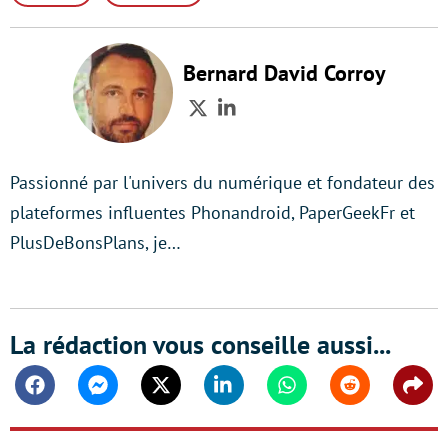
Bernard David Corroy
Twitter
LinkedIn
Passionné par l'univers du numérique et fondateur des
plateformes influentes Phonandroid, PaperGeekFr et
PlusDeBonsPlans, je…
La rédaction vous conseille aussi...
Facebook
Messenger
Twitter
Linkedin
Whatsapp
Reddit
Shar