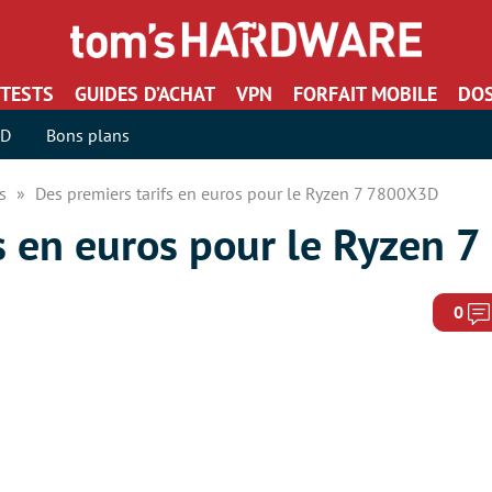
TESTS
GUIDES D’ACHAT
VPN
FORFAIT MOBILE
DOS
SD
Bons plans
rs
Des premiers tarifs en euros pour le Ryzen 7 7800X3D
fs en euros pour le Ryzen
0