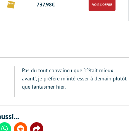
737.98€
VOIR L’OFFRE
Pas du tout convaincu que "c'était mieux
avant", je préfère m'intéresser à demain plutôt
que fantasmer hier.
ussi...