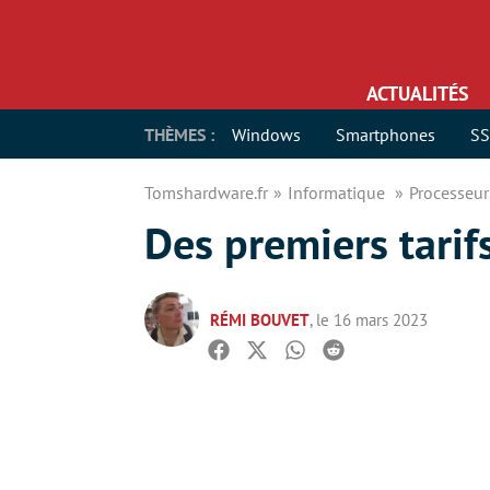
ACTUALITÉS
THÈMES :
Windows
Smartphones
S
Tomshardware.fr
Informatique
Processeu
Des premiers tari
RÉMI BOUVET
, le 16 mars 2023
Facebook
Twitter
Whatsapp
Reddit