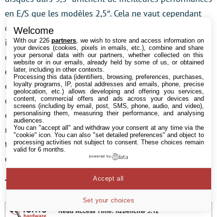
en E/S que les modèles 2,5″. Cela ne vaut cependant
que quand on prend les disques durs
Welcome
With our 226
partners
, we wish to store and access information on
individuellement : les économies d’espace et
your devices (cookies, pixels in emails, etc.), combine and share
your personal data with our partners, whether collected on this
d’électricité qu’autorisent ces derniers permettent en
website or in our emails, already held by some of us, or obtained
later, including in other contexts.
effet d’en utiliser deux fois plus avec la même
Processing this data (identifiers, browsing, preferences, purchases,
loyalty programs, IP, postal addresses and emails, phone, precise
empreinte. Un serveur équipé de disques durs 2,5″ fera
geolocation, etc.) allows developing and offering you services,
content, commercial offers and ads across your devices and
donc mieux qu’un autre équipé de modèles 3,5″, et ce,
screens (including by email, post, SMS, phone, audio, and video),
personalising them, measuring their performance, and analysing
en termes de performances, de capacité et de
audiences.
You can "accept all" and withdraw your consent at any time via the
rendement. Reste la question du prix, mais il est
"cookie" icon
. You can also "set detailed preferences" and object to
processing activities not subject to consent. These choices remain
toujours possible de jouer sur la capacité, par
valid for 6 months.
exemple.
powered by
Accept all
Temps d’accès (lecture/écriture)
Set your choices