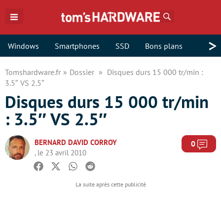
Rechercher
>
Windows
Smartphones
SSD
Bons plans
Tomshardware.fr
Dossier
Disques durs 15 000 tr/min :
3.5″ VS 2.5″
Disques durs 15 000 tr/min
: 3.5″ VS 2.5″
BERNARD DAVID CORROY
Com
0
, le 23 avril 2010
Facebook
Twitter
Whatsapp
Reddit