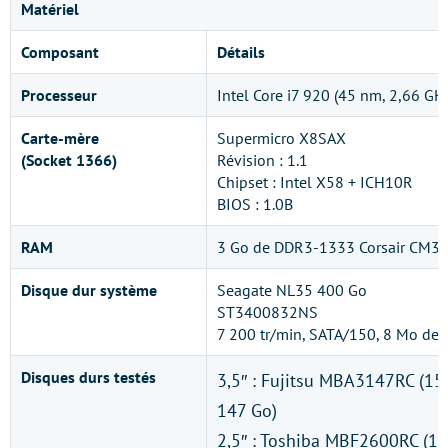
Matériel
Composant
Détails
Processeur
Intel Core i7 920 (45 nm, 2,66 GH
Carte-mère
Supermicro X8SAX
(Socket 1366)
Révision : 1.1
Chipset : Intel X58 + ICH10R
BIOS : 1.0B
RAM
3 Go de DDR3-1333 Corsair CM
Disque dur système
Seagate NL35 400 Go
ST3400832NS
7 200 tr/min, SATA/150, 8 Mo de 
Disques durs testés
3,5″ : Fujitsu MBA3147RC (15 
147 Go)
2,5″ : Toshiba MBF2600RC (10