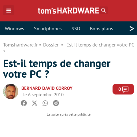
Rechercher
>
Windows
Smartphones
SSD
Bons plans
Tomshardware.fr
Dossier
Est-il temps de changer votre PC
?
Est-il temps de changer
votre PC ?
BERNARD DAVID CORROY
Com
0
, le 6 septembre 2010
Facebook
Twitter
Whatsapp
Reddit