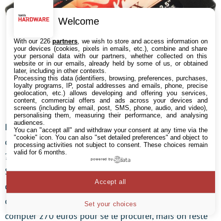
Welcome
With our 226
partners
, we wish to store and access information on
your devices (cookies, pixels in emails, etc.), combine and share
your personal data with our partners, whether collected on this
website or in our emails, already held by some of us, or obtained
later, including in other contexts.
Processing this data (identifiers, browsing, preferences, purchases,
loyalty programs, IP, postal addresses and emails, phone, precise
geolocation, etc.) allows developing and offering you services,
content, commercial offers and ads across your devices and
screens (including by email, post, SMS, phone, audio, and video),
personalising them, measuring their performance, and analysing
audiences.
Pour finir, quoi de plus logique que de remplacer le
You can "accept all" and withdraw your consent at any time via the
"cookie" icon
. You can also "set detailed preferences" and object to
disque dur par un SSD dans notre configuration 2010
processing activities not subject to consent. These choices remain
valid for 6 months.
? La série Phoenix de G.Skill s’appuie sur le contrôleur
powered by
SandForce SF-1200 pour assurer de très bons débits,
Accept all
d’excellentes performances E/S ainsi qu’une
consommation très faible. Il faut tout de même
Set your choices
compter 270 euros pour se le procurer, mais on reste