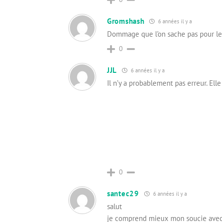
Gromshash
6 années il y a
Dommage que l’on sache pas pour le 
0
JJL
6 années il y a
Il n’y a probablement pas erreur. Ell
0
santec29
6 années il y a
salut
je comprend mieux mon soucie avec 