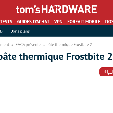
TESTS
GUIDES D’ACHAT
VPN
FORFAIT MOBILE
DOS
SD
Bons plans
sement
EVGA présente sa pâte thermique Frostbite 2
pâte thermique Frostbite 2
4