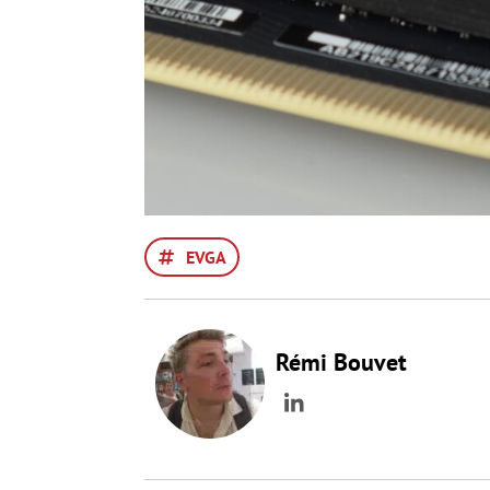
EVGA
Rémi Bouvet
LinkedIn