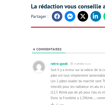
La rédaction vous conseille a
Facebook
Messenger
Twitter
Linke
4
COMMENTAIRES
retro-geek
6 années il y a
Soit il y a erreur sur la valeur de l
pâte est tout simplement lamentable
Les 2 pâtes leader du marché sont T
interdit pour les radiateur en alu et 
(12,5 W/mk pas de pb pour l’alu et ell
Donc la Frostbite a 1,5W/mk…. comme
0