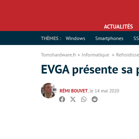
ACTUALITÉS
THÈMES :
Windows
Smartphones
S
Tomshardware.fr
Informatique
Refroidis
EVGA présente sa 
RÉMI BOUVET
, le 14 mai 2020
Facebook
Twitter
Whatsapp
Reddit