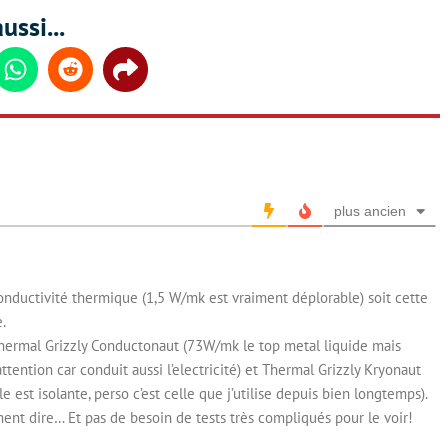
ussi...
din
Whatsapp
Reddit
Share
plus ancien
a conductivité thermique (1,5 W/mk est vraiment déplorable) soit cette
.
hermal Grizzly Conductonaut (73W/mk le top metal liquide mais
attention car conduit aussi l’electricité) et Thermal Grizzly Kryonaut
e est isolante, perso c’est celle que j’utilise depuis bien longtemps).
nt dire… Et pas de besoin de tests très compliqués pour le voir!