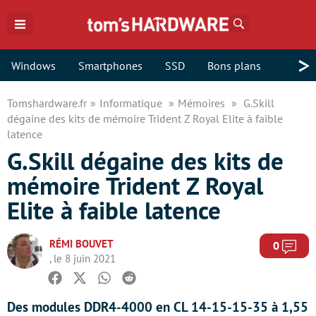
Rechercher
>
Windows
Smartphones
SSD
Bons plans
Tomshardware.fr
Informatique
Mémoires
G.Skill
dégaine des kits de mémoire Trident Z Royal Elite à faible
latence
G.Skill dégaine des kits de
mémoire Trident Z Royal
Elite à faible latence
RÉMI BOUVET
Com
0
, le 8 juin 2021
Facebook
Twitter
Whatsapp
Reddit
Des modules DDR4-4000 en CL 14-15-15-35 à 1,55