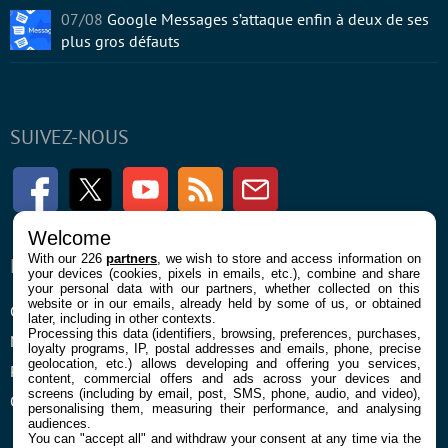
07/08
Google Messages s’attaque enfin à deux de ses
plus gros défauts
SUIVEZ-NOUS
Facebook
Twitter
Youtube
RSS
Newsletter
Welcome
With our 226
partners
, we wish to store and access information on
ENTREPRISE
À PROPOS
your devices (cookies, pixels in emails, etc.), combine and share
your personal data with our partners, whether collected on this
website or in our emails, already held by some of us, or obtained
Confidentialité et Cookies
Contact
later, including in other contexts.
Processing this data (identifiers, browsing, preferences, purchases,
Mentions légales et CGU
loyalty programs, IP, postal addresses and emails, phone, precise
geolocation, etc.) allows developing and offering you services,
Préférences Cookies
content, commercial offers and ads across your devices and
screens (including by email, post, SMS, phone, audio, and video),
Qui sommes nous
personalising them, measuring their performance, and analysing
audiences.
You can "accept all" and withdraw your consent at any time via the