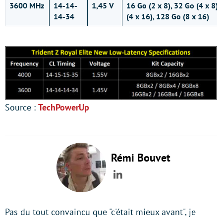
3600 MHz
14-14-
1,45 V
16 Go (2 x 8), 32 Go (4 x 8),
14-34
(4 x 16), 128 Go (8 x 16)
Source :
TechPowerUp
Rémi Bouvet
LinkedIn
Pas du tout convaincu que "c'était mieux avant", je