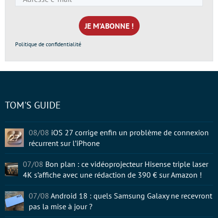
e-
mail
*
Politique de confidentialité
TOM'S GUIDE
08/08
iOS 27 corrige enfin un problème de connexion
récurrent sur l’iPhone
07/08
Bon plan : ce vidéoprojecteur Hisense triple laser
4K s’affiche avec une rédaction de 390 € sur Amazon !
07/08
Android 18 : quels Samsung Galaxy ne recevront
pas la mise à jour ?