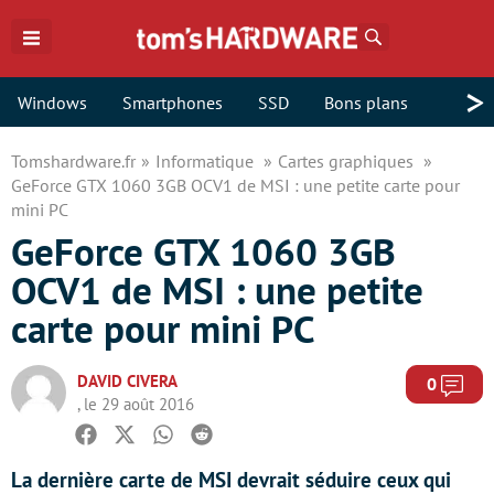
Rechercher
>
Windows
Smartphones
SSD
Bons plans
Tomshardware.fr
Informatique
Cartes graphiques
GeForce GTX 1060 3GB OCV1 de MSI : une petite carte pour
mini PC
GeForce GTX 1060 3GB
OCV1 de MSI : une petite
carte pour mini PC
DAVID CIVERA
Com
0
, le 29 août 2016
Facebook
Twitter
Whatsapp
Reddit
La dernière carte de MSI devrait séduire ceux qui