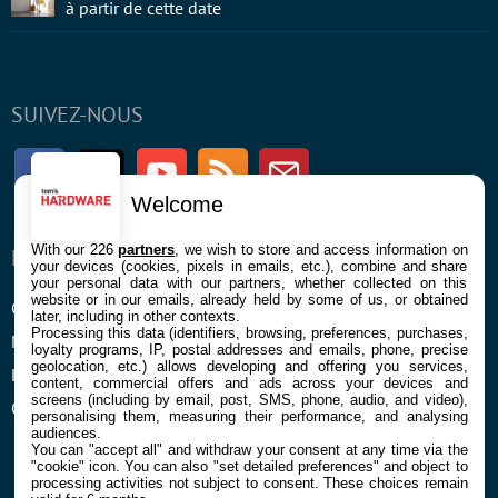
à partir de cette date
SUIVEZ-NOUS
Facebook
Twitter
Youtube
RSS
Newsletter
Welcome
With our 226
partners
, we wish to store and access information on
ENTREPRISE
À PROPOS
your devices (cookies, pixels in emails, etc.), combine and share
your personal data with our partners, whether collected on this
website or in our emails, already held by some of us, or obtained
Confidentialité et Cookies
Contact
later, including in other contexts.
Processing this data (identifiers, browsing, preferences, purchases,
Mentions légales et CGU
loyalty programs, IP, postal addresses and emails, phone, precise
geolocation, etc.) allows developing and offering you services,
Préférences Cookies
content, commercial offers and ads across your devices and
screens (including by email, post, SMS, phone, audio, and video),
Qui sommes nous
personalising them, measuring their performance, and analysing
audiences.
You can "accept all" and withdraw your consent at any time via the
"cookie" icon
. You can also "set detailed preferences" and object to
processing activities not subject to consent. These choices remain