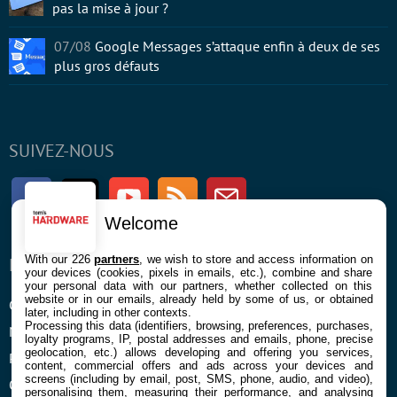
pas la mise à jour ?
07/08
Google Messages s’attaque enfin à deux de ses
plus gros défauts
SUIVEZ-NOUS
Facebook
Twitter
Youtube
RSS
Newsletter
Welcome
With our 226
partners
, we wish to store and access information on
ENTREPRISE
À PROPOS
your devices (cookies, pixels in emails, etc.), combine and share
your personal data with our partners, whether collected on this
website or in our emails, already held by some of us, or obtained
Confidentialité et Cookies
Contact
later, including in other contexts.
Processing this data (identifiers, browsing, preferences, purchases,
Mentions légales et CGU
loyalty programs, IP, postal addresses and emails, phone, precise
geolocation, etc.) allows developing and offering you services,
Préférences Cookies
content, commercial offers and ads across your devices and
screens (including by email, post, SMS, phone, audio, and video),
Qui sommes nous
personalising them, measuring their performance, and analysing