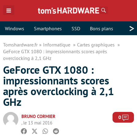
Rechercher
>
Windows
Smartphones
SSD
Bons plans
Tomshardware.fr
Informatique
Cartes graphiques
GeForce GTX 1080 : impressionnants scores après
overclocking à 2,1 GHz
GeForce GTX 1080 :
impressionnants scores
après overclocking à 2,1
GHz
BRUNO CORMIER
Com
0
, le 13 mai 2016
Facebook
Twitter
Whatsapp
Reddit