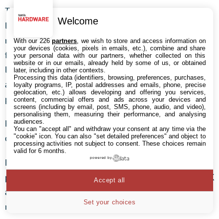
Toutes les GeForce souffrent un peu dans ce titre, à
Welcome
l’exception de la GTX 970 qui s’en sort très bien. Cela
n’empêche pas l’Asus Strix GTX 960 d’afficher un
With our 226
partners
, we wish to store and access information on
your devices (cookies, pixels in emails, etc.), combine and share
framerate minimal de 40 images/s en 1920×1080 avec
your personal data with our partners, whether collected on this
website or in our emails, already held by some of us, or obtained
les détails réglés sur Very High. Mieux encore : en 4K
later, including in other contexts.
Processing this data (identifiers, browsing, preferences, purchases,
avec les détails faibles, elle se paie même le luxe de
loyalty programs, IP, postal addresses and emails, phone, precise
geolocation, etc.) allows developing and offering you services,
passer devant la Radeon R9 285.
content, commercial offers and ads across your devices and
screens (including by email, post, SMS, phone, audio, and video),
personalising them, measuring their performance, and analysing
audiences.
Nous n’avons toutefois pas pu tester l’API Mantle à
You can "accept all" and withdraw your consent at any time via the
"cookie" icon
. You can also "set detailed preferences" and object to
cette résolution, car elle fait planter le jeu.
processing activities not subject to consent. These choices remain
valid for 6 months.
powered by
En 1080p avec les détails en Ultra, l’Asus Strix GTX 960
prend une avance notable sur la Radeon R9 285. En 4K
Accept all
avec des réglages visuels personnalisés, par contre, le
Set your choices
retour à la réalité est assez brutal.