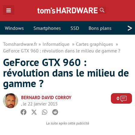
Rechercher
>
Windows
Smartphones
SSD
Bons plans
Tomshardware.fr
Informatique
Cartes graphiques
GeForce GTX 960 : révolution dans le milieu de gamme ?
GeForce GTX 960 :
révolution dans le milieu de
gamme ?
BERNARD DAVID CORROY
Com
0
, le 22 janvier 2015
Facebook
Twitter
Whatsapp
Reddit