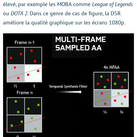
élevé, par exemple les MOBA comme
League of Legends
ou
DOTA 2
. Dans ce genre de cas de figure, la DSR
améliore la qualité graphique sur les écrans 1080p.