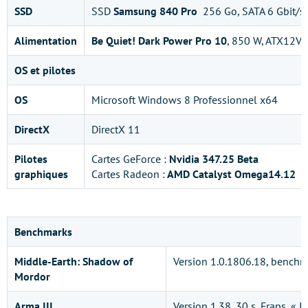
SSD
SSD
Samsung 840 Pro
256 Go, SATA 6 Gbit/s
Alimentation
Be Quiet! Dark Power Pro 10
, 850 W, ATX12V,
OS et pilotes
OS
Microsoft Windows 8 Professionnel x64
DirectX
DirectX 11
Pilotes
Cartes GeForce :
Nvidia 347.25 Beta
graphiques
Cartes Radeon :
AMD Catalyst Omega14.12
Benchmarks
Middle-Earth: Shadow of
Version 1.0.1806.18, benchm
Mordor
Arma III
Version 1.38, 30 s, Fraps, « 