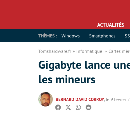
ACTUALITÉS
THÈMES :
Windows
Smartphones
S
Tomshardware.fr
Informatique
Cartes mè
Gigabyte lance une
les mineurs
BERNARD DAVID CORROY
, le 9 février 
Facebook
Twitter
Whatsapp
Reddit