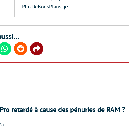
PlusDeBonsPlans, je…
ussi...
din
Whatsapp
Reddit
Share
Pro retardé à cause des pénuries de RAM ?
:37