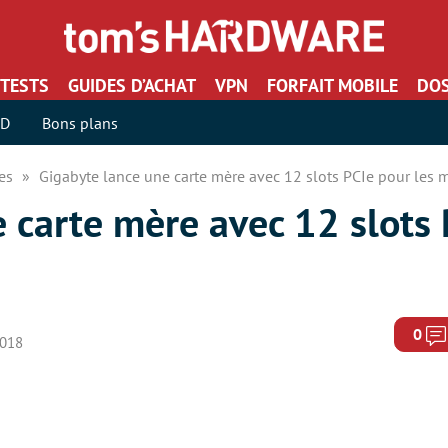
TESTS
GUIDES D’ACHAT
VPN
FORFAIT MOBILE
DOS
SD
Bons plans
res
Gigabyte lance une carte mère avec 12 slots PCIe pour les 
 carte mère avec 12 slots
0
2018