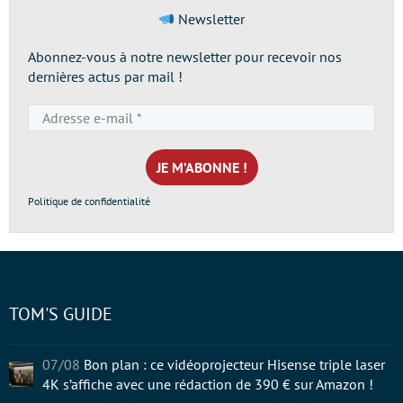
Newsletter
Abonnez-vous à notre newsletter pour recevoir nos
dernières actus par mail !
Adresse
e-
mail
*
Politique de confidentialité
TOM'S GUIDE
07/08
Bon plan : ce vidéoprojecteur Hisense triple laser
4K s’affiche avec une rédaction de 390 € sur Amazon !