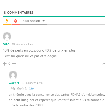
8
COMMENTAIRES
plus ancien
toto
6 années il y a
40% de perfs en plus, donc 40% de prix en plus
C’est sûr qu’on ne va pas être déçus …
0
wazarf
6 années il y a
Reply to
toto
en théorie avec la concurrence des cartes RDNA2 d’amd/consoles,
on peut imaginer et espérer que les tarif soient plus raisonnable
qu’à la sortie des 2080.