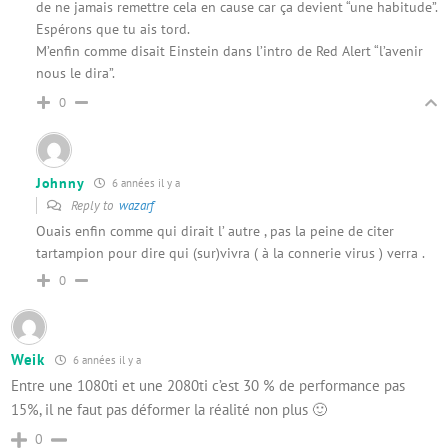
de ne jamais remettre cela en cause car ça devient “une habitude”.
Espérons que tu ais tord.
M’enfin comme disait Einstein dans l’intro de Red Alert “l’avenir
nous le dira”.
0
Johnny
6 années il y a
Reply to
wazarf
Ouais enfin comme qui dirait l’ autre , pas la peine de citer
tartampion pour dire qui (sur)vivra ( à la connerie virus ) verra .
0
Weik
6 années il y a
Entre une 1080ti et une 2080ti c’est 30 % de performance pas
15%, il ne faut pas déformer la réalité non plus 🙂
0