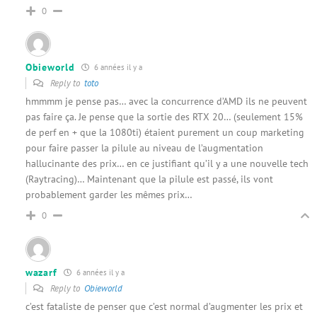
0
Obieworld
6 années il y a
Reply to
toto
hmmmm je pense pas… avec la concurrence d’AMD ils ne peuvent
pas faire ça. Je pense que la sortie des RTX 20… (seulement 15%
de perf en + que la 1080ti) étaient purement un coup marketing
pour faire passer la pilule au niveau de l’augmentation
hallucinante des prix… en ce justifiant qu’il y a une nouvelle tech
(Raytracing)… Maintenant que la pilule est passé, ils vont
probablement garder les mêmes prix…
0
wazarf
6 années il y a
Reply to
Obieworld
c’est fataliste de penser que c’est normal d’augmenter les prix et