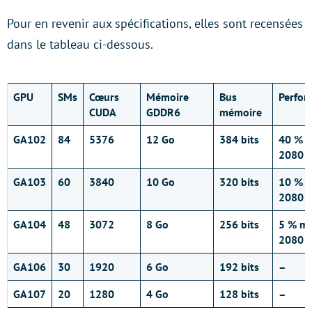
Pour en revenir aux spécifications, elles sont recensées
dans le tableau ci-dessous.
GPU
SMs
Cœurs
Mémoire
Bus
Perfor
CUDA
GDDR6
mémoire
GA102
84
5376
12 Go
384 bits
40 % p
2080 T
GA103
60
3840
10 Go
320 bits
10 % p
2080 T
GA104
48
3072
8 Go
256 bits
5 % mo
2080 T
GA106
30
1920
6 Go
192 bits
–
GA107
20
1280
4 Go
128 bits
–