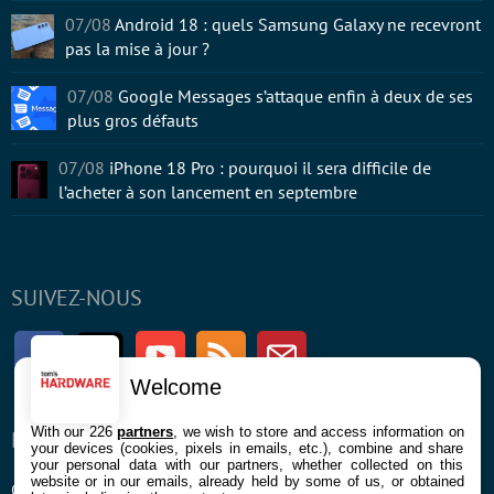
07/08
Android 18 : quels Samsung Galaxy ne recevront
pas la mise à jour ?
07/08
Google Messages s’attaque enfin à deux de ses
plus gros défauts
07/08
iPhone 18 Pro : pourquoi il sera difficile de
l’acheter à son lancement en septembre
SUIVEZ-NOUS
Facebook
Twitter
Youtube
RSS
Newsletter
Welcome
With our 226
partners
, we wish to store and access information on
ENTREPRISE
À PROPOS
your devices (cookies, pixels in emails, etc.), combine and share
your personal data with our partners, whether collected on this
website or in our emails, already held by some of us, or obtained
Confidentialité et Cookies
Contact