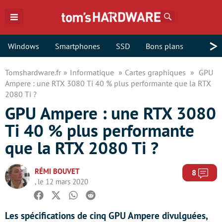
Rechercher
>
Windows
Smartphones
SSD
Bons plans
Tomshardware.fr
Informatique
Cartes graphiques
GPU
Ampere : une RTX 3080 Ti 40 % plus performante que la RTX
2080 Ti ?
GPU Ampere : une RTX 3080
Ti 40 % plus performante
que la RTX 2080 Ti ?
RÉMI BOUVET
Com
8
, le 12 mars 2020
Facebook
Twitter
Whatsapp
Reddit
Les spécifications de cinq GPU Ampere divulguées,