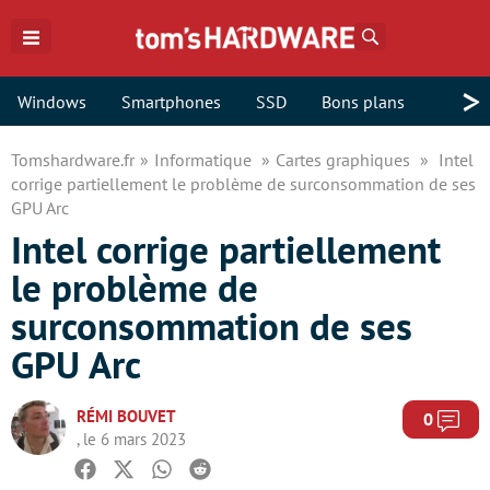
Rechercher
>
Windows
Smartphones
SSD
Bons plans
Tomshardware.fr
Informatique
Cartes graphiques
Intel
corrige partiellement le problème de surconsommation de ses
GPU Arc
Intel corrige partiellement
le problème de
surconsommation de ses
GPU Arc
RÉMI BOUVET
Com
0
, le 6 mars 2023
Facebook
Twitter
Whatsapp
Reddit