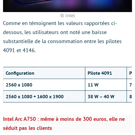
© Intel
Comme en témoignent les valeurs rapportées ci-
dessous, les utilisateurs ont noté une baisse
substantielle de la consommation entre les pilotes
4091 et 4146.
Configuration
Pilote 4091
Pi
2560 x 1080
11 W
7 
2560 x 1080 + 1600 x 1900
38 W – 40 W
8 
Intel Arc A750 : même à moins de 300 euros, elle ne
séduit pas les clients