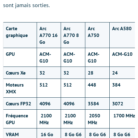
sont jamais sorties.
Carte
Arc
Arc
Arc
Arc A580
graphique
A770 16
A770 8
A750
Go
Go
GPU
ACM-
ACM-
ACM-
ACM-G10
G10
G10
G10
Cœurs Xe
32
32
28
24
Moteurs
512
512
448
384
XMX
Cœurs FP32
4096
4096
3584
3072
Fréquence
2100
2100
2050
1700 MHz
GPU
MHz
MHz
MHz
VRAM
16 Go
8 Go G6
8 Go G6
8 Go G6