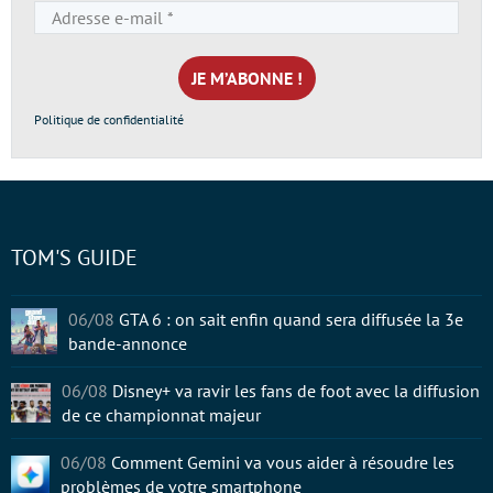
Adresse
e-
mail
*
Politique de confidentialité
TOM'S GUIDE
06/08
GTA 6 : on sait enfin quand sera diffusée la 3e
bande-annonce
06/08
Disney+ va ravir les fans de foot avec la diffusion
de ce championnat majeur
06/08
Comment Gemini va vous aider à résoudre les
problèmes de votre smartphone