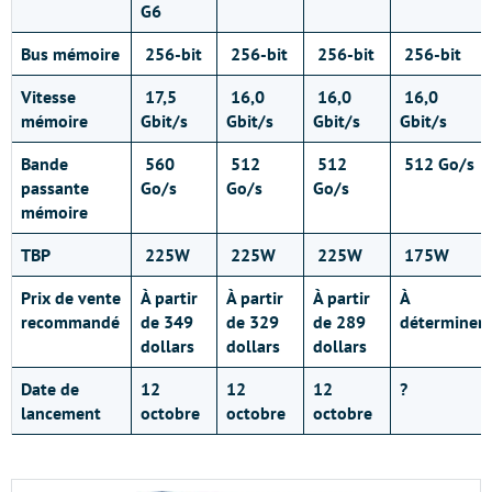
G6
Bus mémoire
256-bit
256-bit
256-bit
256-bit
Vitesse
17,5
16,0
16,0
16,0
mémoire
Gbit/s
Gbit/s
Gbit/s
Gbit/s
Bande
560
512
512
512 Go/s
passante
Go/s
Go/s
Go/s
mémoire
TBP
225W
225W
225W
175W
Prix de vente
À partir
À partir
À partir
À
recommandé
de 349
de 329
de 289
déterminer
dollars
dollars
dollars
Date de
12
12
12
?
lancement
octobre
octobre
octobre