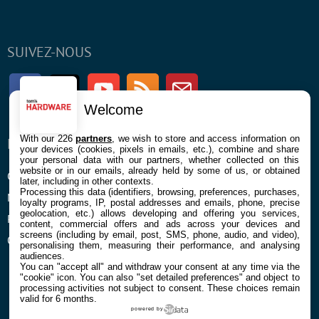
SUIVEZ-NOUS
Facebook
Twitter
Youtube
RSS
Newsletter
Welcome
With our 226
partners
, we wish to store and access information on
ENTREPRISE
À PROPOS
your devices (cookies, pixels in emails, etc.), combine and share
your personal data with our partners, whether collected on this
website or in our emails, already held by some of us, or obtained
Confidentialité et Cookies
Contact
later, including in other contexts.
Processing this data (identifiers, browsing, preferences, purchases,
Mentions légales et CGU
loyalty programs, IP, postal addresses and emails, phone, precise
geolocation, etc.) allows developing and offering you services,
Préférences Cookies
content, commercial offers and ads across your devices and
screens (including by email, post, SMS, phone, audio, and video),
Qui sommes nous
personalising them, measuring their performance, and analysing
audiences.
You can "accept all" and withdraw your consent at any time via the
"cookie" icon
. You can also "set detailed preferences" and object to
processing activities not subject to consent. These choices remain
valid for 6 months.
powered by