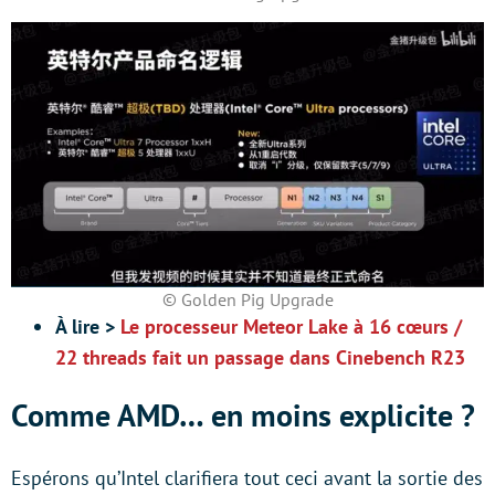
© Golden Pig Upgrade
À lire >
Le processeur Meteor Lake à 16 cœurs /
22 threads fait un passage dans Cinebench R23
Comme AMD… en moins explicite ?
Espérons qu’Intel clarifiera tout ceci avant la sortie des