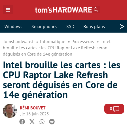
Rechercher
>
Windows
Smartphones
SSD
Bons plans
Tomshardware.fr
Informatique
Processeurs
Intel
brouille les cartes : les CPU Raptor Lake Refresh seront
déguisés en Core de 14e génération
Intel brouille les cartes : les
CPU Raptor Lake Refresh
seront déguisés en Core de
14e génération
RÉMI BOUVET
Com
0
, le 16 juin 2023
Facebook
Twitter
Whatsapp
Reddit