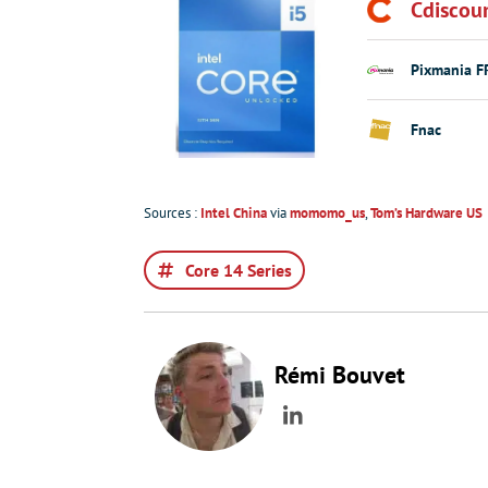
Cdiscou
Pixmania F
Fnac
Sources :
Intel China
via
momomo_us
,
Tom’s Hardware US
Core 14 Series
Rémi Bouvet
LinkedIn