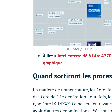
© Intel / TH.US
À lire >
Intel enterre déjà l’Arc A77
graphique
Quand sortiront les proce
En matière de nomenclature, les Core R
des Core de 14e génération. Toutefois, l
type Core iX 14XXX. Ce ne sera en revanc
avoir d’autres dénominations. Précison