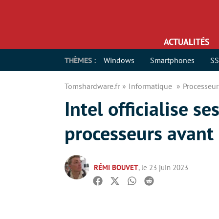
ACTUALITÉS
THÈMES :
Windows
Smartphones
S
Tomshardware.fr
Informatique
Processeu
Intel officialise s
processeurs avant 
RÉMI BOUVET
, le 23 juin 2023
Facebook
Twitter
Whatsapp
Reddit