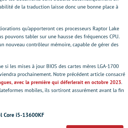
iabilité de la traduction laisse donc une bonne place à
iorations qu’apporteront ces processeurs Raptor Lake
ous pouvons tabler sur une hausse des fréquences CPU.
un nouveau contrôleur mémoire, capable de gérer des
e si les mises à jour BIOS des cartes mères LGA-1700
erviendra prochainement. Notre précédent article consacré
gues, avec la première qui déferlerait en octobre 2023
.
teformes mobiles, ils sortiront assurément avant la fin
el Core i5-13600KF