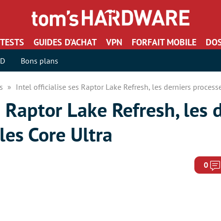
TESTS
GUIDES D’ACHAT
VPN
FORFAIT MOBILE
DOS
SD
Bons plans
rs
Intel officialise ses Raptor Lake Refresh, les derniers process
es Raptor Lake Refresh, les 
les Core Ultra
0