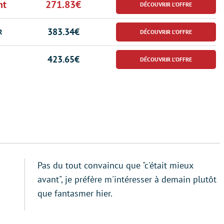
nt
271.83€
383.34€
R
423.65€
Pas du tout convaincu que "c'était mieux
avant", je préfère m'intéresser à demain plutôt
que fantasmer hier.