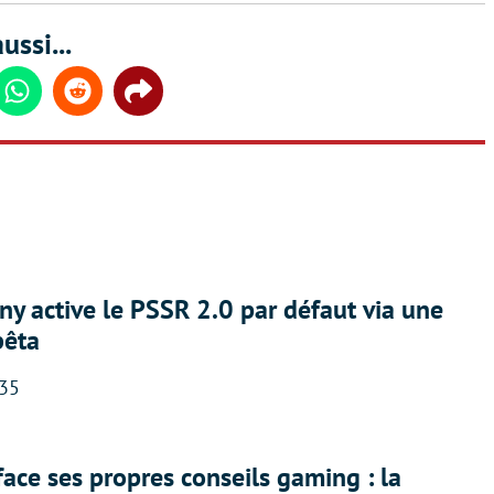
ussi...
din
Whatsapp
Reddit
Share
ny active le PSSR 2.0 par défaut via une
bêta
:35
face ses propres conseils gaming : la