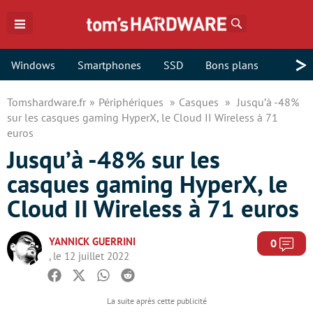
Rechercher
>
Windows
Smartphones
SSD
Bons plans
Tomshardware.fr
Périphériques
Casques
Jusqu’à -48%
sur les casques gaming HyperX, le Cloud II Wireless à 71
euros
Jusqu’à -48% sur les
casques gaming HyperX, le
Cloud II Wireless à 71 euros
YANNICK GUERRINI
Com
0
, le 12 juillet 2022
Facebook
Twitter
Whatsapp
Reddit