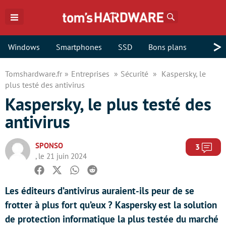
Rechercher
>
Windows
Smartphones
SSD
Bons plans
Tomshardware.fr
Entreprises
Sécurité
Kaspersky, le
plus testé des antivirus
Kaspersky, le plus testé des
antivirus
SPONSO
Com
3
, le 21 juin 2024
Facebook
Twitter
Whatsapp
Reddit
Les éditeurs d’antivirus auraient-ils peur de se
frotter à plus fort qu’eux ? Kaspersky est la solution
de protection informatique la plus testée du marché