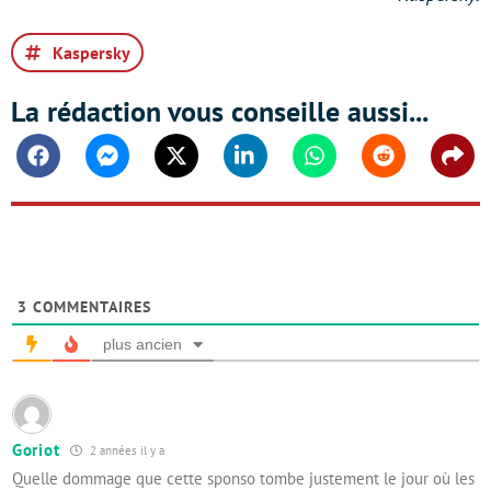
Kaspersky
La rédaction vous conseille aussi...
Facebook
Messenger
Twitter
Linkedin
Whatsapp
Reddit
Shar
3
COMMENTAIRES
plus ancien
Goriot
2 années il y a
Quelle dommage que cette sponso tombe justement le jour où les