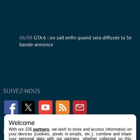
06/08
GTA 6 : on sait enfin quand sera diffusée la 3e
bande-annonce
SUIVEZ-NOUS
Facebook
Twitter
Youtube
RSS
Newsletter
Welcome
With our 226
partners
, we wish to store and access information on
ENTREPRISE
À PROPOS
your devices (cookies, pixels in emails, etc.), combine and share
your personal data with our partners, whether collected on this