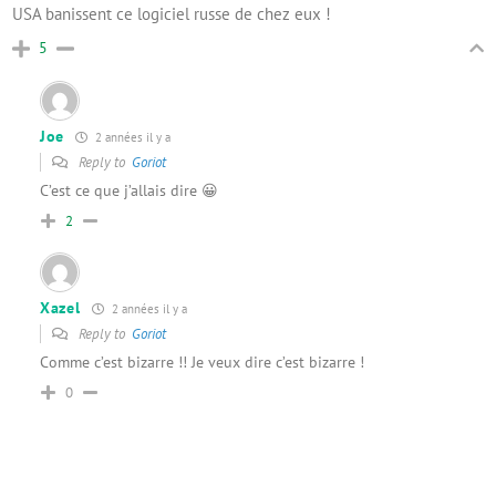
USA banissent ce logiciel russe de chez eux !
5
Joe
2 années il y a
Reply to
Goriot
C’est ce que j’allais dire 😀
2
Xazel
2 années il y a
Reply to
Goriot
Comme c’est bizarre !! Je veux dire c’est bizarre !
0