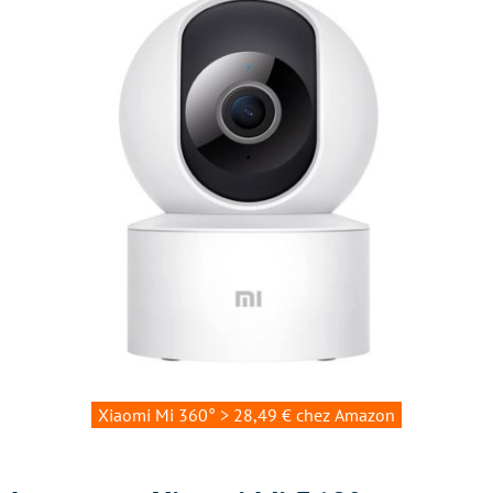
Xiaomi Mi 360° > 28,49 € chez Amazon