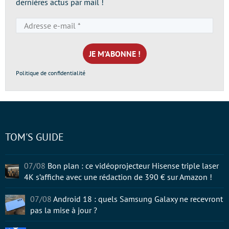
dernières actus par mail !
Adresse
e-
mail
*
Politique de confidentialité
TOM'S GUIDE
07/08
Bon plan : ce vidéoprojecteur Hisense triple laser
4K s’affiche avec une rédaction de 390 € sur Amazon !
07/08
Android 18 : quels Samsung Galaxy ne recevront
pas la mise à jour ?