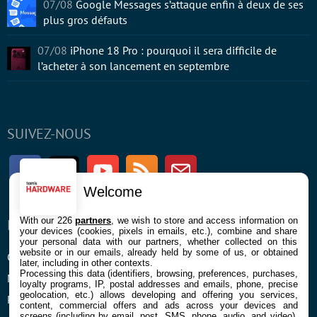
07/08
Google Messages s’attaque enfin à deux de ses
plus gros défauts
07/08
iPhone 18 Pro : pourquoi il sera difficile de
l’acheter à son lancement en septembre
SUIVEZ-NOUS
Facebook
Twitter
Youtube
RSS
Newsletter
Welcome
With our 226
partners
, we wish to store and access information on
ENTREPRISE
À PROPOS
your devices (cookies, pixels in emails, etc.), combine and share
your personal data with our partners, whether collected on this
website or in our emails, already held by some of us, or obtained
Confidentialité et Cookies
Contact
later, including in other contexts.
Processing this data (identifiers, browsing, preferences, purchases,
Mentions légales et CGU
loyalty programs, IP, postal addresses and emails, phone, precise
geolocation, etc.) allows developing and offering you services,
Préférences Cookies
content, commercial offers and ads across your devices and
screens (including by email, post, SMS, phone, audio, and video),