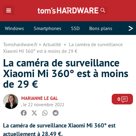
Rechercher
>
Windows
Smartphones
SSD
Bons plans
Tomshardware.fr
Actualité
La caméra de surveillance
Xiaomi Mi 360° est à moins de 29 €
La caméra de surveillance
Xiaomi Mi 360° est à moins
de 29 €
MARIANNE LE GAL
Com
0
, le 22 novembre 2022
Facebook
Twitter
Whatsapp
Reddit
La caméra de surveillance Xiaomi Mi 360° est
actuellement à 28,49 €.