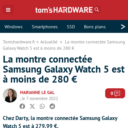
Rechercher
>
Windows
Smartphones
SSD
Bons plans
Tomshardware.fr
Actualité
La montre connectée Samsung
Galaxy Watch 5 est à moins de 280 €
La montre connectée
Samsung Galaxy Watch 5 est
à moins de 280 €
MARIANNE LE GAL
Com
0
, le 7 novembre 2022
Facebook
Twitter
Whatsapp
Reddit
Chez Darty, la montre connectée Samsung Galaxy
Watch 5 est à 279,99 €.