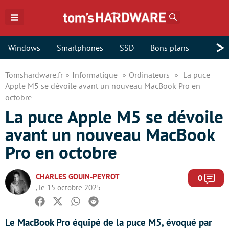
Rechercher
>
Windows
Smartphones
SSD
Bons plans
Tomshardware.fr
Informatique
Ordinateurs
La puce
Apple M5 se dévoile avant un nouveau MacBook Pro en
octobre
La puce Apple M5 se dévoile
avant un nouveau MacBook
Pro en octobre
CHARLES GOUIN-PEYROT
Com
0
, le 15 octobre 2025
Facebook
Twitter
Whatsapp
Reddit
Le MacBook Pro équipé de la puce M5, évoqué par