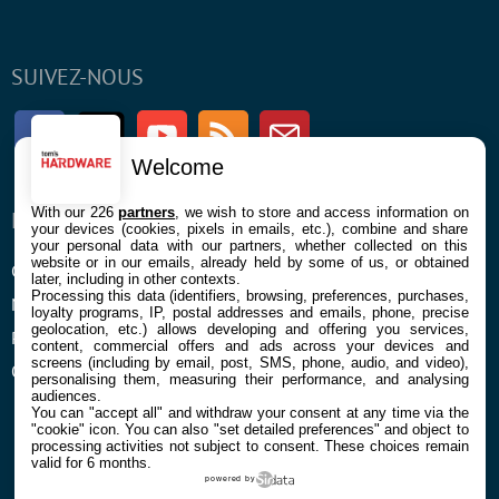
SUIVEZ-NOUS
Facebook
Twitter
Youtube
RSS
Newsletter
Welcome
With our 226
partners
, we wish to store and access information on
ENTREPRISE
À PROPOS
your devices (cookies, pixels in emails, etc.), combine and share
your personal data with our partners, whether collected on this
website or in our emails, already held by some of us, or obtained
Confidentialité et Cookies
Contact
later, including in other contexts.
Processing this data (identifiers, browsing, preferences, purchases,
Mentions légales et CGU
loyalty programs, IP, postal addresses and emails, phone, precise
geolocation, etc.) allows developing and offering you services,
Préférences Cookies
content, commercial offers and ads across your devices and
screens (including by email, post, SMS, phone, audio, and video),
Qui sommes nous
personalising them, measuring their performance, and analysing
audiences.
You can "accept all" and withdraw your consent at any time via the
"cookie" icon
. You can also "set detailed preferences" and object to
processing activities not subject to consent. These choices remain
valid for 6 months.
powered by