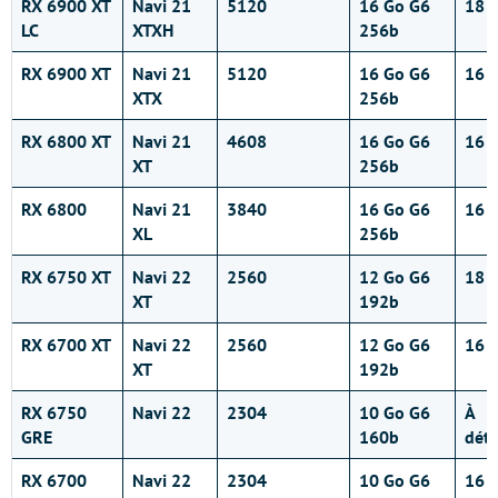
RX 6900 XT
Navi 21
5120
16 Go G6
18 G
LC
XTXH
256b
RX 6900 XT
Navi 21
5120
16 Go G6
16 G
XTX
256b
RX 6800 XT
Navi 21
4608
16 Go G6
16 G
XT
256b
RX 6800
Navi 21
3840
16 Go G6
16 G
XL
256b
RX 6750 XT
Navi 22
2560
12 Go G6
18 G
XT
192b
RX 6700 XT
Navi 22
2560
12 Go G6
16 G
XT
192b
RX 6750
Navi 22
2304
10 Go G6
À
GRE
160b
dét
RX 6700
Navi 22
2304
10 Go G6
16 G