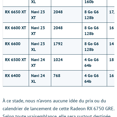
XL
160b
RX 6650 XT
Navi 23
2048
8 Go G6
17,5
XT
128b
RX 6600 XT
Navi 23
2048
8 Go G6
16 G
XT
128b
RX 6600
Navi 23
1792
8 Go G6
14 G
XL
128b
RX 6500 XT
Navi 24
1024
4 Go G6
18 G
XT
64b
RX 6400
Navi 24
768
4 Go G6
16 G
XL
64b
À ce stade, nous n’avons aucune idée du prix ou du
calendrier de lancement de cette Radeon RX 6750 GRE.
Selon toute vraisemblance, elle sera surtout destinée