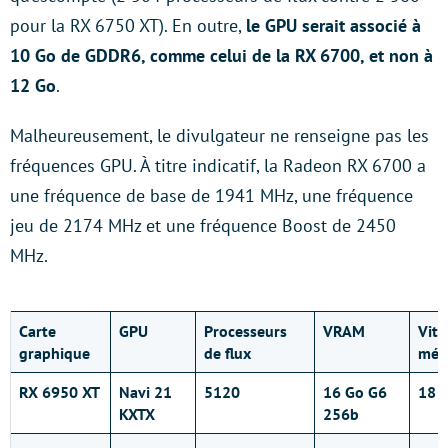
pour la RX 6750 XT). En outre,
le GPU serait associé à
10 Go de GDDR6, comme celui de la RX 6700, et non à
12 Go
.
Malheureusement, le divulgateur ne renseigne pas les
fréquences GPU. À titre indicatif, la Radeon RX 6700 a
une fréquence de base de 1941 MHz, une fréquence
jeu de 2174 MHz et une fréquence Boost de 2450
MHz.
Carte
GPU
Processeurs
VRAM
Vite
graphique
de flux
mém
RX 6950 XT
Navi 21
5120
16 Go G6
18 G
KXTX
256b