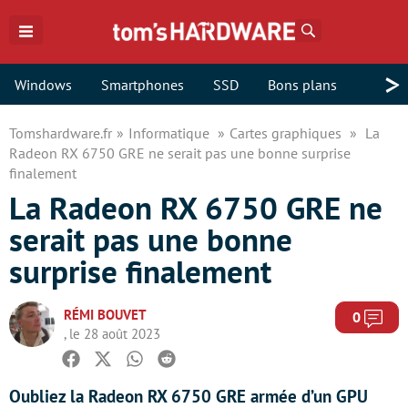
Rechercher
>
Windows
Smartphones
SSD
Bons plans
Tomshardware.fr
Informatique
Cartes graphiques
La
Radeon RX 6750 GRE ne serait pas une bonne surprise
finalement
La Radeon RX 6750 GRE ne
serait pas une bonne
surprise finalement
RÉMI BOUVET
Com
0
, le 28 août 2023
Facebook
Twitter
Whatsapp
Reddit
Oubliez la Radeon RX 6750 GRE armée d’un GPU