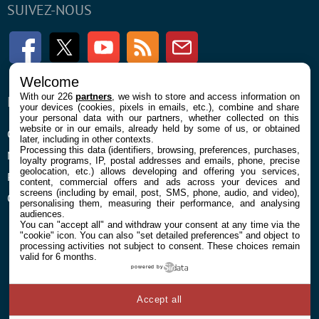
SUIVEZ-NOUS
Facebook
Twitter
Youtube
RSS
Newsletter
Welcome
With our 226
partners
, we wish to store and access information on
ENTREPRISE
À PROPOS
your devices (cookies, pixels in emails, etc.), combine and share
your personal data with our partners, whether collected on this
website or in our emails, already held by some of us, or obtained
Confidentialité et Cookies
Contact
later, including in other contexts.
Processing this data (identifiers, browsing, preferences, purchases,
Mentions légales et CGU
loyalty programs, IP, postal addresses and emails, phone, precise
geolocation, etc.) allows developing and offering you services,
Préférences Cookies
content, commercial offers and ads across your devices and
screens (including by email, post, SMS, phone, audio, and video),
Qui sommes nous
personalising them, measuring their performance, and analysing
audiences.
You can "accept all" and withdraw your consent at any time via the
"cookie" icon
. You can also "set detailed preferences" and object to
processing activities not subject to consent. These choices remain
valid for 6 months.
powered by
© 2026 Galaxie Media Tous droits réservés
Accept all