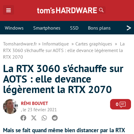
Rechercher
>
Windows
Smartphones
SSD
Bons plans
Tomshardware.fr
Informatique
Cartes graphiques
La
RTX 3060 s’échauffe sur AOTS : elle devance légèrement la
RTX 2070
La RTX 3060 s’échauffe sur
AOTS : elle devance
légèrement la RTX 2070
RÉMI BOUVET
Com
0
, le 23 février 2021
Facebook
Twitter
Whatsapp
Reddit
Mais se fait quand même bien distancer par la RTX