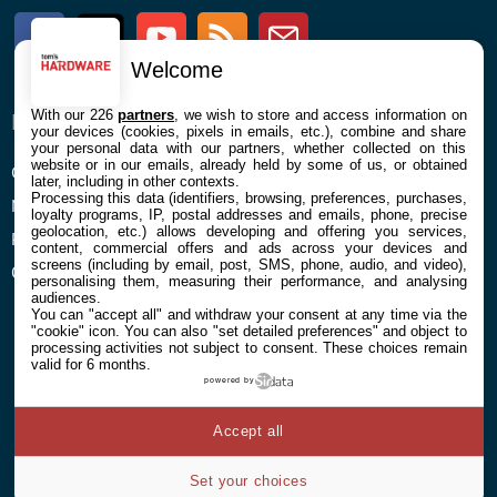
Facebook
Twitter
Youtube
RSS
Newsletter
Welcome
With our 226
partners
, we wish to store and access information on
ENTREPRISE
À PROPOS
your devices (cookies, pixels in emails, etc.), combine and share
your personal data with our partners, whether collected on this
website or in our emails, already held by some of us, or obtained
Confidentialité et Cookies
Contact
later, including in other contexts.
Processing this data (identifiers, browsing, preferences, purchases,
Mentions légales et CGU
loyalty programs, IP, postal addresses and emails, phone, precise
geolocation, etc.) allows developing and offering you services,
Préférences Cookies
content, commercial offers and ads across your devices and
screens (including by email, post, SMS, phone, audio, and video),
Qui sommes nous
personalising them, measuring their performance, and analysing
audiences.
You can "accept all" and withdraw your consent at any time via the
"cookie" icon
. You can also "set detailed preferences" and object to
processing activities not subject to consent. These choices remain
valid for 6 months.
powered by
© 2026 Galaxie Media Tous droits réservés
Accept all
Set your choices