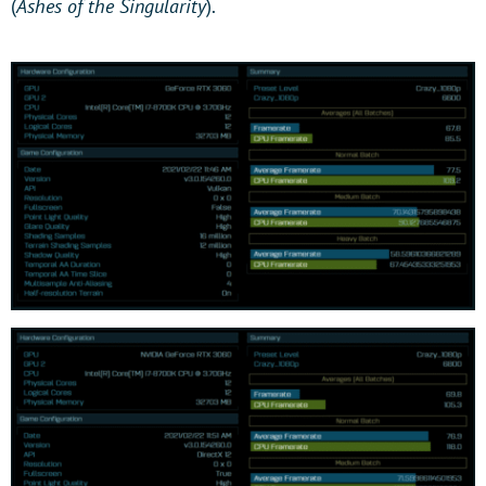
(
Ashes of the Singularity
).