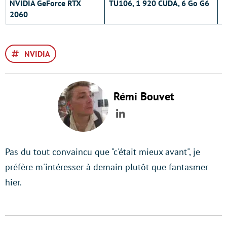
NVIDIA GeForce RTX
TU106, 1 920 CUDA, 6 Go G6
5
2060
NVIDIA
Rémi Bouvet
LinkedIn
Pas du tout convaincu que "c'était mieux avant", je
préfère m'intéresser à demain plutôt que fantasmer
hier.