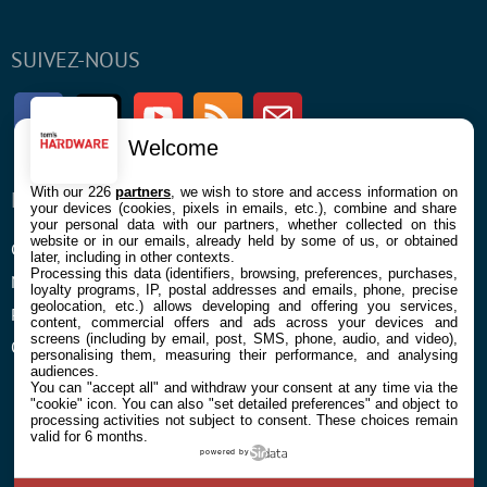
SUIVEZ-NOUS
Facebook
Twitter
Youtube
RSS
Newsletter
Welcome
With our 226
partners
, we wish to store and access information on
ENTREPRISE
À PROPOS
your devices (cookies, pixels in emails, etc.), combine and share
your personal data with our partners, whether collected on this
website or in our emails, already held by some of us, or obtained
Confidentialité et Cookies
Contact
later, including in other contexts.
Processing this data (identifiers, browsing, preferences, purchases,
Mentions légales et CGU
loyalty programs, IP, postal addresses and emails, phone, precise
geolocation, etc.) allows developing and offering you services,
Préférences Cookies
content, commercial offers and ads across your devices and
screens (including by email, post, SMS, phone, audio, and video),
Qui sommes nous
personalising them, measuring their performance, and analysing
audiences.
You can "accept all" and withdraw your consent at any time via the
"cookie" icon
. You can also "set detailed preferences" and object to
processing activities not subject to consent. These choices remain
valid for 6 months.
powered by