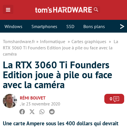
Rechercher
>
Windows
Smartphones
SSD
Bons plans
Tomshardware.fr
Informatique
Cartes graphiques
La
RTX 3060 Ti Founders Edition joue à pile ou face avec la
caméra
La RTX 3060 Ti Founders
Edition joue à pile ou face
avec la caméra
RÉMI BOUVET
Com
0
, le 23 novembre 2020
Facebook
Twitter
Whatsapp
Reddit
Une carte Ampere sous les 400 dollars qui devrait