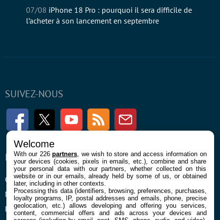
07/08
iPhone 18 Pro : pourquoi il sera difficile de
l’acheter à son lancement en septembre
SUIVEZ-NOUS
Facebook
Twitter
Youtube
RSS
Newsletter
Welcome
With our 226
partners
, we wish to store and access information on
ENTREPRISE
À PROPOS
your devices (cookies, pixels in emails, etc.), combine and share
your personal data with our partners, whether collected on this
website or in our emails, already held by some of us, or obtained
Confidentialité et Cookies
Contact
later, including in other contexts.
Processing this data (identifiers, browsing, preferences, purchases,
Mentions légales et CGU
loyalty programs, IP, postal addresses and emails, phone, precise
geolocation, etc.) allows developing and offering you services,
Préférences Cookies
content, commercial offers and ads across your devices and