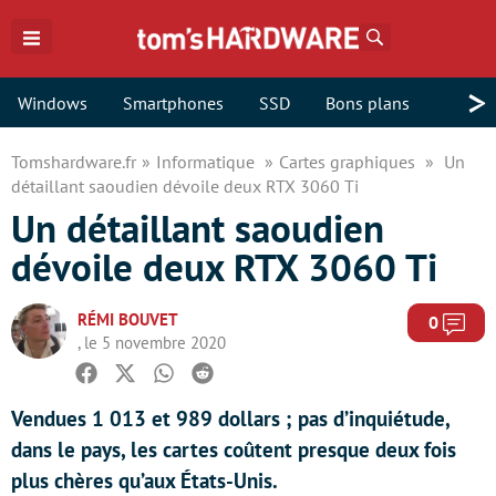
Rechercher
>
Windows
Smartphones
SSD
Bons plans
Tomshardware.fr
Informatique
Cartes graphiques
Un
détaillant saoudien dévoile deux RTX 3060 Ti
Un détaillant saoudien
dévoile deux RTX 3060 Ti
RÉMI BOUVET
Com
0
, le 5 novembre 2020
Facebook
Twitter
Whatsapp
Reddit
Vendues 1 013 et 989 dollars ; pas d’inquiétude,
dans le pays, les cartes coûtent presque deux fois
plus chères qu’aux États-Unis.