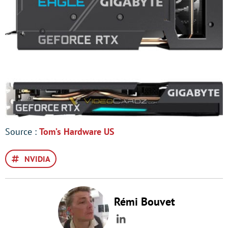
Source :
Tom’s Hardware U
S
NVIDIA
Rémi Bouvet
LinkedIn