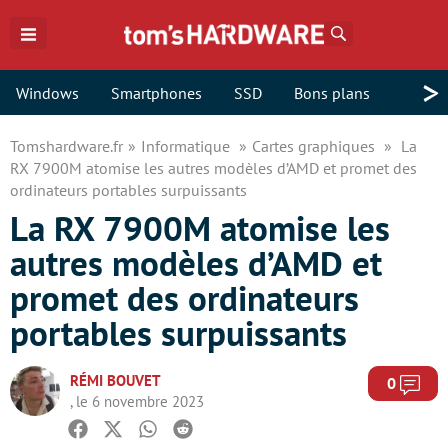
Rechercher
>
Windows
Smartphones
SSD
Bons plans
Tomshardware.fr
Informatique
Cartes graphiques
La
RX 7900M atomise les autres modèles d’AMD et promet des
ordinateurs portables surpuissants
La RX 7900M atomise les
autres modèles d’AMD et
promet des ordinateurs
portables surpuissants
RÉMI BOUVET
Com
0
, le 6 novembre 2023
Facebook
Twitter
Whatsapp
Reddit