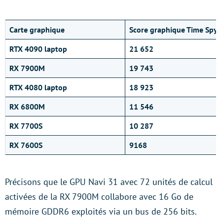
Carte graphique
Score graphique Time Spy
RTX 4090
laptop
21 652
RX 7900M
19 743
RTX 4080 laptop
18 923
RX 6800M
11 546
RX 7700S
10 287
RX 7600S
9168
Précisons que le GPU Navi 31 avec 72 unités de calcul
activées de la RX 7900M collabore avec 16 Go de
mémoire GDDR6 exploités via un bus de 256 bits.