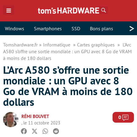
Rechercher
>
Windows
Smartphones
SSD
Bons plans
Tomshardware.fr
Informatique
Cartes graphiques
L’Arc
A580 s’offre une sortie mondiale : un GPU avec 8 Go de VRAM
à moins de 180 dollars
L’Arc A580 s’offre une sortie
mondiale : un GPU avec 8
Go de VRAM à moins de 180
dollars
RÉMI BOUVET
Com
0
, le 11 octobre 2023
Facebook
Twitter
Whatsapp
Reddit