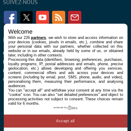
SUIVEZ-NOUS
Facebook
Twitter
Youtube
RSS
Newsletter
Welcome
With our 226
partners
, we wish to store and access information on
ENTREPRISE
À PROPOS
your devices (cookies, pixels in emails, etc.), combine and share
your personal data with our partners, whether collected on this
website or in our emails, already held by some of us, or obtained
Confidentialité et Cookies
Contact
later, including in other contexts.
Processing this data (identifiers, browsing, preferences, purchases,
Mentions légales et CGU
loyalty programs, IP, postal addresses and emails, phone, precise
geolocation, etc.) allows developing and offering you services,
Préférences Cookies
content, commercial offers and ads across your devices and
screens (including by email, post, SMS, phone, audio, and video),
Qui sommes nous
personalising them, measuring their performance, and analysing
audiences.
You can "accept all" and withdraw your consent at any time via the
"cookie" icon
. You can also "set detailed preferences" and object to
processing activities not subject to consent. These choices remain
valid for 6 months.
powered by
© 2026 Galaxie Media Tous droits réservés
Accept all