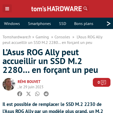
Rechercher
>
Windows
Smartphones
SSD
Bons plans
Tomshardware.fr
Gaming
Consoles
L’Asus ROG Ally
peut accueillir un SSD M.2 2280… en forçant un peu
L’Asus ROG Ally peut
accueillir un SSD M.2
2280… en forçant un peu
RÉMI BOUVET
Com
0
, le 29 juin 2023
Facebook
Twitter
Whatsapp
Reddit
Il est possible de remplacer le SSD M.2 2230 de
l’Asus ROG Ally par un modèle plus grand, un M.2