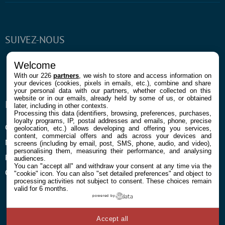
SUIVEZ-NOUS
Facebook
Twitter
Youtube
RSS
Newsletter
Welcome
With our 226
partners
, we wish to store and access information on
your devices (cookies, pixels in emails, etc.), combine and share
your personal data with our partners, whether collected on this
website or in our emails, already held by some of us, or obtained
ENTREPRISE
À PROPOS
later, including in other contexts.
Processing this data (identifiers, browsing, preferences, purchases,
loyalty programs, IP, postal addresses and emails, phone, precise
Confidentialité et Cookies
Contact
geolocation, etc.) allows developing and offering you services,
content, commercial offers and ads across your devices and
Mentions légales et CGU
screens (including by email, post, SMS, phone, audio, and video),
personalising them, measuring their performance, and analysing
Préférences Cookies
audiences.
You can "accept all" and withdraw your consent at any time via the
Qui sommes nous
"cookie" icon
. You can also "set detailed preferences" and object to
processing activities not subject to consent. These choices remain
valid for 6 months.
powered by
Accept all