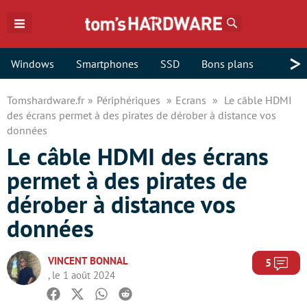
Rechercher
>
Windows
Smartphones
SSD
Bons plans
Tomshardware.fr
Périphériques
Ecrans
Le câble HDMI
des écrans permet à des pirates de dérober à distance vos
données
Le câble HDMI des écrans
permet à des pirates de
dérober à distance vos
données
VINCENT BONNAL
Com
5
, le 1 août 2024
Facebook
Twitter
Whatsapp
Reddit