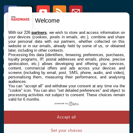
Facebook
Twitter
Youtube
RSS
Newsletter
Welcome
With our 226
partners
, we wish to store and access information on
ENTREPRISE
À PROPOS
your devices (cookies, pixels in emails, etc.), combine and share
your personal data with our partners, whether collected on this
website or in our emails, already held by some of us, or obtained
Confidentialité et Cookies
Contact
later, including in other contexts.
Processing this data (identifiers, browsing, preferences, purchases,
Mentions légales et CGU
loyalty programs, IP, postal addresses and emails, phone, precise
geolocation, etc.) allows developing and offering you services,
Préférences Cookies
content, commercial offers and ads across your devices and
screens (including by email, post, SMS, phone, audio, and video),
Qui sommes nous
personalising them, measuring their performance, and analysing
audiences.
You can "accept all" and withdraw your consent at any time via the
"cookie" icon
. You can also "set detailed preferences" and object to
processing activities not subject to consent. These choices remain
valid for 6 months.
powered by
© 2026 Galaxie Media Tous droits réservés
Accept all
Set your choices