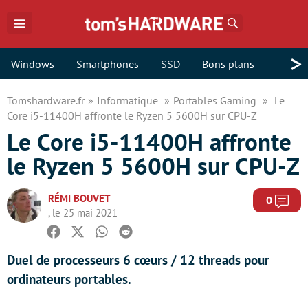
Rechercher
>
Windows
Smartphones
SSD
Bons plans
Tomshardware.fr
Informatique
Portables Gaming
Le
Core i5-11400H affronte le Ryzen 5 5600H sur CPU-Z
Le Core i5-11400H affronte
le Ryzen 5 5600H sur CPU-Z
RÉMI BOUVET
Com
0
, le 25 mai 2021
Facebook
Twitter
Whatsapp
Reddit
Duel de processeurs 6 cœurs / 12 threads pour
ordinateurs portables.