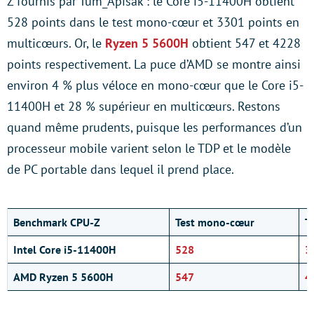
Z fournis par Tum_Apisak : le Core i5-11400H obtient
528 points dans le test mono-cœur et 3301 points en
multicœurs. Or, le
Ryzen 5 5600H
obtient 547 et 4228
points respectivement. La puce d’AMD se montre ainsi
environ 4 % plus véloce en mono-cœur que le Core i5-
11400H et 28 % supérieur en multicœurs. Restons
quand même prudents, puisque les performances d’un
processeur mobile varient selon le TDP et le modèle
de PC portable dans lequel il prend place.
Benchmark CPU-Z
Test mono-cœur
T
Intel Core i5-11400H
528
3
AMD Ryzen 5 5600H
547
4