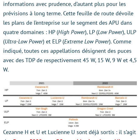
informations avec prudence, d’autant plus pour les
prévisions à long terme. Cette feuille de route dévoile
les plans de l’entreprise sur le segment des APU dans
quatre domaines : HP (
High Power
), LP (
Low Power
), ULP
(
Ultra-Low Power
) et ELP (
Extreme Low Power
). Comme
indiqué, toutes ces appellations désignent des puces
avec des TDP de respectivement 45 W, 15 W, 9 W et 4,5
W.
Cezanne H et U et Lucienne U sont déjà sortis : il s’agit