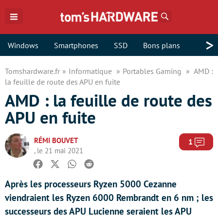
Rechercher
>
Windows
Smartphones
SSD
Bons plans
Tomshardware.fr
Informatique
Portables Gaming
AMD :
la feuille de route des APU en fuite
AMD : la feuille de route des
APU en fuite
RÉMI BOUVET
Com
1
, le 21 mai 2021
Facebook
Twitter
Whatsapp
Reddit
Après les processeurs Ryzen 5000 Cezanne
viendraient les Ryzen 6000 Rembrandt en 6 nm ; les
successeurs des APU Lucienne seraient les APU