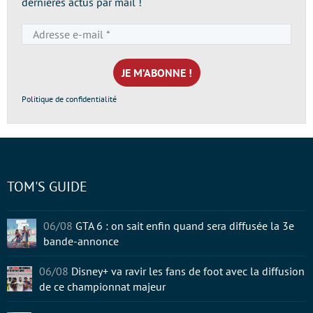
dernières actus par mail !
Adresse
e-
mail
*
Politique de confidentialité
TOM'S GUIDE
06/08
GTA 6 : on sait enfin quand sera diffusée la 3e
bande-annonce
06/08
Disney+ va ravir les fans de foot avec la diffusion
de ce championnat majeur