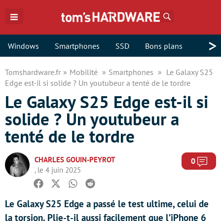
Rechercher
>
Windows
Smartphones
SSD
Bons plans
Tomshardware.fr
Mobilité
Smartphones
Le Galaxy S25
Edge est-il si solide ? Un youtubeur a tenté de le tordre
Le Galaxy S25 Edge est-il si
solide ? Un youtubeur a
tenté de le tordre
CHARLES GOUIN-PEYROT
Com
0
, le 4 juin 2025
Facebook
Twitter
Whatsapp
Reddit
Le Galaxy S25 Edge a passé le test ultime, celui de
la torsion. Plie-t-il aussi facilement que l’iPhone 6