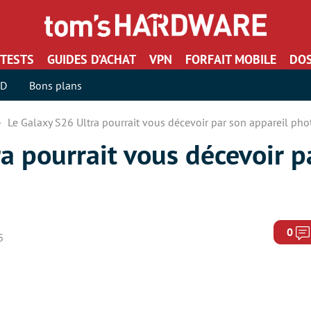
TESTS
GUIDES D’ACHAT
VPN
FORFAIT MOBILE
DOS
SD
Bons plans
Le Galaxy S26 Ultra pourrait vous décevoir par son appareil pho
a pourrait vous décevoir p
0
5