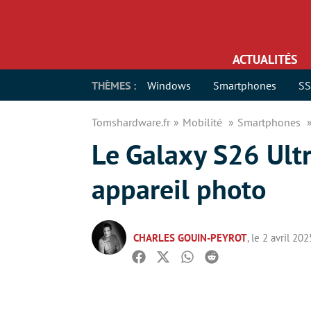
ACTUALITÉS
THÈMES :
Windows
Smartphones
S
Tomshardware.fr
Mobilité
Smartphones
Le Galaxy S26 Ultr
appareil photo
CHARLES GOUIN-PEYROT
, le 2 avril 202
Facebook
Twitter
Whatsapp
Reddit