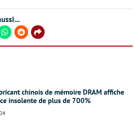
ussi...
din
Whatsapp
Reddit
Share
abricant chinois de mémoire DRAM affiche
nce insolente de plus de 700%
:04