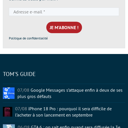
Adresse
e-
mail
*
Politique de confidentialité
TOM'S GUIDE
07/08
Google Messages s’attaque enfin à deux de ses
plus gros défauts
07/08
iPhone 18 Pro : pourquoi il sera difficile de
l’acheter à son lancement en septembre
06/08
GTA 6 : on sait enfin quand sera diffusée la 3e