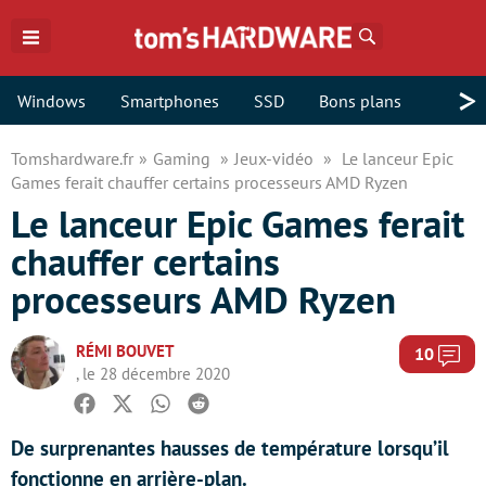
Rechercher
>
Windows
Smartphones
SSD
Bons plans
Tomshardware.fr
Gaming
Jeux-vidéo
Le lanceur Epic
Games ferait chauffer certains processeurs AMD Ryzen
Le lanceur Epic Games ferait
chauffer certains
processeurs AMD Ryzen
RÉMI BOUVET
Com
10
, le 28 décembre 2020
Facebook
Twitter
Whatsapp
Reddit
De surprenantes hausses de température lorsqu’il
fonctionne en arrière-plan.