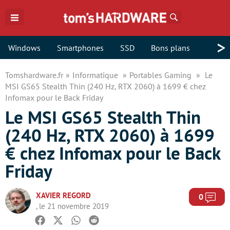
Rechercher
>
Windows
Smartphones
SSD
Bons plans
Tomshardware.fr
Informatique
Portables Gaming
Le
MSI GS65 Stealth Thin (240 Hz, RTX 2060) à 1699 € chez
Infomax pour le Back Friday
Le MSI GS65 Stealth Thin
(240 Hz, RTX 2060) à 1699
€ chez Infomax pour le Back
Friday
XAVIER REGORD
Com
0
, le 21 novembre 2019
Facebook
Twitter
Whatsapp
Reddit