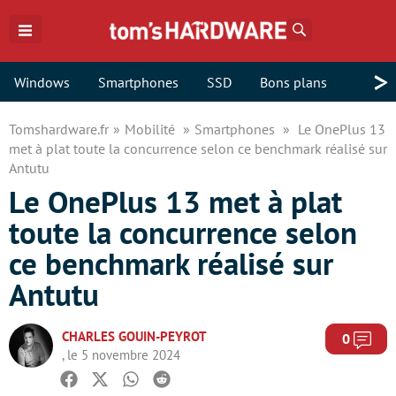
Rechercher
>
Windows
Smartphones
SSD
Bons plans
Tomshardware.fr
Mobilité
Smartphones
Le OnePlus 13
met à plat toute la concurrence selon ce benchmark réalisé sur
Antutu
Le OnePlus 13 met à plat
toute la concurrence selon
ce benchmark réalisé sur
Antutu
CHARLES GOUIN-PEYROT
Com
0
, le 5 novembre 2024
Facebook
Twitter
Whatsapp
Reddit