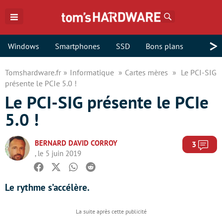
Rechercher
>
Windows
Smartphones
SSD
Bons plans
Tomshardware.fr
Informatique
Cartes mères
Le PCI-SIG
présente le PCIe 5.0 !
Le PCI-SIG présente le PCIe
5.0 !
BERNARD DAVID CORROY
Com
3
, le 5 juin 2019
Facebook
Twitter
Whatsapp
Reddit
Le rythme s’accélère.