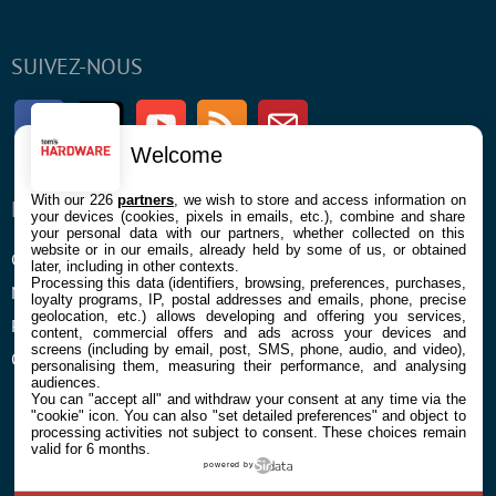
SUIVEZ-NOUS
Facebook
Twitter
Youtube
RSS
Newsletter
Welcome
With our 226
partners
, we wish to store and access information on
ENTREPRISE
À PROPOS
your devices (cookies, pixels in emails, etc.), combine and share
your personal data with our partners, whether collected on this
website or in our emails, already held by some of us, or obtained
Confidentialité et Cookies
Contact
later, including in other contexts.
Processing this data (identifiers, browsing, preferences, purchases,
Mentions légales et CGU
loyalty programs, IP, postal addresses and emails, phone, precise
geolocation, etc.) allows developing and offering you services,
Préférences Cookies
content, commercial offers and ads across your devices and
screens (including by email, post, SMS, phone, audio, and video),
Qui sommes nous
personalising them, measuring their performance, and analysing
audiences.
You can "accept all" and withdraw your consent at any time via the
"cookie" icon
. You can also "set detailed preferences" and object to
processing activities not subject to consent. These choices remain
valid for 6 months.
powered by