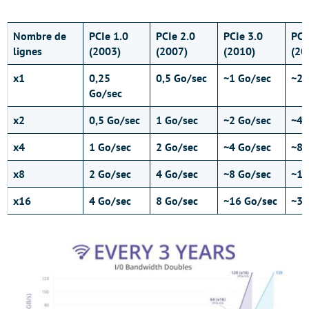
Nombre de
PCIe 1.0
PCIe 2.0
PCIe 3.0
PCI
lignes
(2003)
(2007)
(2010)
(20
x1
0,25
0,5 Go/sec
~1 Go/sec
~2 
Go/sec
x2
0,5 Go/sec
1 Go/sec
~2 Go/sec
~4 
x4
1 Go/sec
2 Go/sec
~4 Go/sec
~8 
x8
2 Go/sec
4 Go/sec
~8 Go/sec
~16
x16
4 Go/sec
8 Go/sec
~16 Go/sec
~32