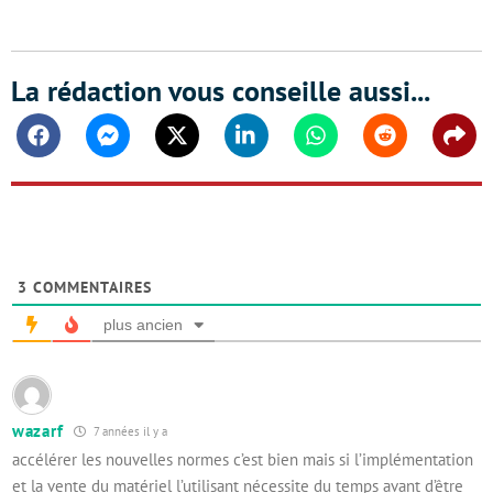
La rédaction vous conseille aussi...
Facebook
Messenger
Twitter
Linkedin
Whatsapp
Reddit
Shar
3
COMMENTAIRES
plus ancien
wazarf
7 années il y a
accélérer les nouvelles normes c’est bien mais si l’implémentation
et la vente du matériel l’utilisant nécessite du temps avant d’être