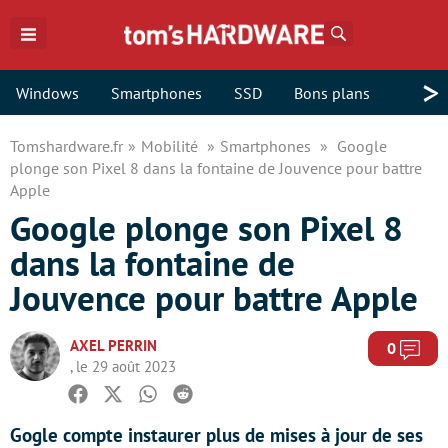
Rechercher
>
Windows
Smartphones
SSD
Bons plans
Tomshardware.fr
Mobilité
Smartphones
Google
plonge son Pixel 8 dans la fontaine de Jouvence pour battre
Apple
Google plonge son Pixel 8
dans la fontaine de
Jouvence pour battre Apple
AXEL PERRIN
Com
0
, le 29 août 2023
Facebook
Twitter
Whatsapp
Reddit
Gogle compte instaurer plus de mises à jour de ses