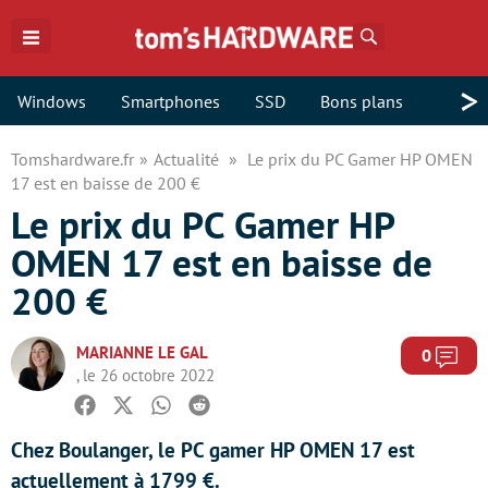
Rechercher
>
Windows
Smartphones
SSD
Bons plans
Tomshardware.fr
Actualité
Le prix du PC Gamer HP OMEN
17 est en baisse de 200 €
Le prix du PC Gamer HP
OMEN 17 est en baisse de
200 €
MARIANNE LE GAL
Com
0
, le 26 octobre 2022
Facebook
Twitter
Whatsapp
Reddit
Chez Boulanger, le PC gamer HP OMEN 17 est
actuellement à 1799 €.