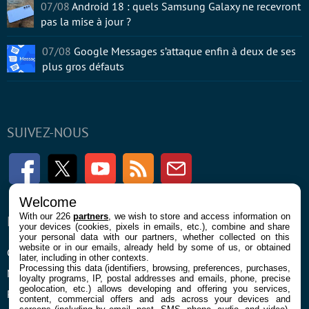
07/08
Android 18 : quels Samsung Galaxy ne recevront
pas la mise à jour ?
07/08
Google Messages s’attaque enfin à deux de ses
plus gros défauts
SUIVEZ-NOUS
Facebook
Twitter
Youtube
RSS
Newsletter
Welcome
With our 226
partners
, we wish to store and access information on
ENTREPRISE
À PROPOS
your devices (cookies, pixels in emails, etc.), combine and share
your personal data with our partners, whether collected on this
website or in our emails, already held by some of us, or obtained
Confidentialité et Cookies
Contact
later, including in other contexts.
Processing this data (identifiers, browsing, preferences, purchases,
Mentions légales et CGU
loyalty programs, IP, postal addresses and emails, phone, precise
geolocation, etc.) allows developing and offering you services,
Préférences Cookies
content, commercial offers and ads across your devices and