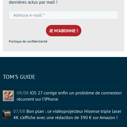
dernières actus par mail !
Adresse
e-
mail
*
Politique de confidentialité
TOM'S GUIDE
08/08
iOS 27 corrige enfin un problème de connexion
récurrent sur l’iPhone
07/08
Bon plan : ce vidéoprojecteur Hisense triple laser
4K s’affiche avec une rédaction de 390 € sur Amazon !