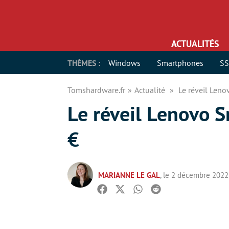
ACTUALITÉS
THÈMES :
Windows
Smartphones
S
Tomshardware.fr
Actualité
Le réveil Leno
Le réveil Lenovo S
€
MARIANNE LE GAL
, le 2 décembre 2022
Facebook
Twitter
Whatsapp
Reddit