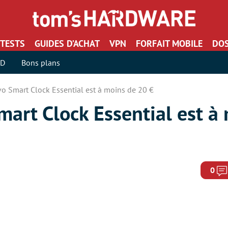
TESTS
GUIDES D’ACHAT
VPN
FORFAIT MOBILE
DOS
SD
Bons plans
vo Smart Clock Essential est à moins de 20 €
mart Clock Essential est à
0