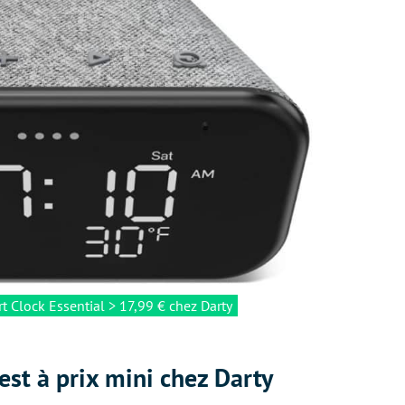
 Clock Essential > 17,99 € chez Darty
est à prix mini chez Darty