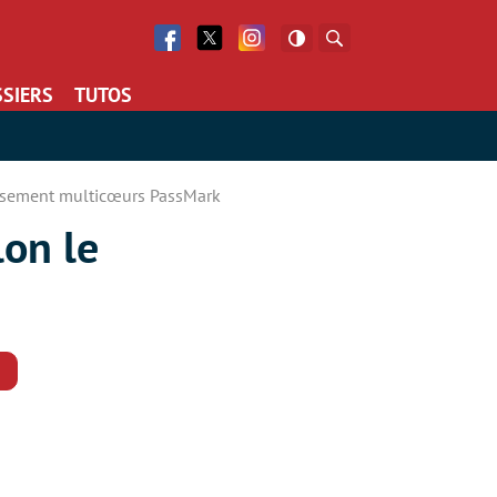
Facebook
Twitter
Facebook
Rechercher
SIERS
TUTOS
assement multicœurs PassMark
lon le
Commentaires