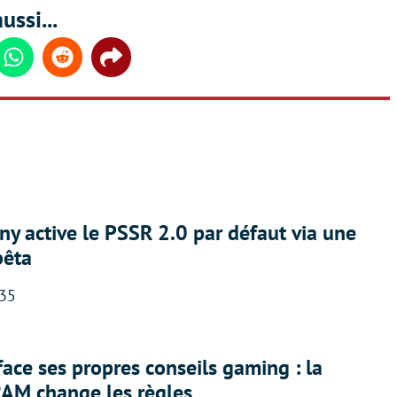
ussi...
din
Whatsapp
Reddit
Share
ny active le PSSR 2.0 par défaut via une
bêta
:35
face ses propres conseils gaming : la
RAM change les règles