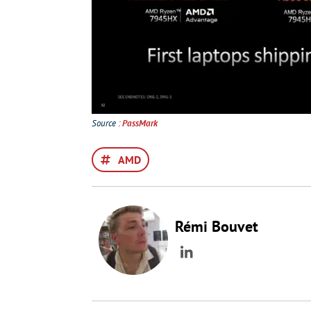
Source :
PassMark
AMD
Rémi Bouvet
LinkedIn