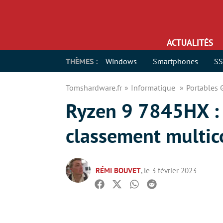
ACTUALITÉS
THÈMES :
Windows
Smartphones
S
Tomshardware.fr
Informatique
Portables
Ryzen 9 7845HX : 
classement multi
RÉMI BOUVET
, le 3 février 2023
Facebook
Twitter
Whatsapp
Reddit