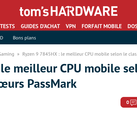
TESTS
GUIDES D’ACHAT
VPN
FORFAIT MOBILE
DOS
SD
Bons plans
 Gaming
Ryzen 9 7845HX : le meilleur CPU mobile selon le cl
le meilleur CPU mobile se
cœurs PassMark
0