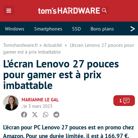
Rechercher
>
Windows
Smartphones
SSD
Bons plans
Tomshardware.fr
Actualité
L’écran Lenovo 27 pouces pour
gamer est à prix imbattable
L’écran Lenovo 27 pouces
pour gamer est à prix
imbattable
MARIANNE LE GAL
Com
1
, le 3 mars 2023
Facebook
Twitter
Whatsapp
Reddit
L’écran pour PC Lenovo 27 pouces est en promo chez
Amazon. Pour une durée limitée, il est à 166,97 €.