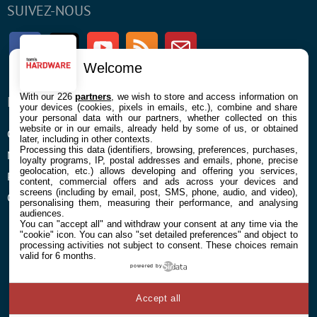
SUIVEZ-NOUS
Facebook
Twitter
Youtube
RSS
Newsletter
Welcome
With our 226
partners
, we wish to store and access information on
ENTREPRISE
À PROPOS
your devices (cookies, pixels in emails, etc.), combine and share
your personal data with our partners, whether collected on this
website or in our emails, already held by some of us, or obtained
Confidentialité et Cookies
Contact
later, including in other contexts.
Processing this data (identifiers, browsing, preferences, purchases,
Mentions légales et CGU
loyalty programs, IP, postal addresses and emails, phone, precise
geolocation, etc.) allows developing and offering you services,
Préférences Cookies
content, commercial offers and ads across your devices and
screens (including by email, post, SMS, phone, audio, and video),
Qui sommes nous
personalising them, measuring their performance, and analysing
audiences.
You can "accept all" and withdraw your consent at any time via the
"cookie" icon
. You can also "set detailed preferences" and object to
processing activities not subject to consent. These choices remain
valid for 6 months.
powered by
© 2026 Galaxie Media Tous droits réservés
Accept all