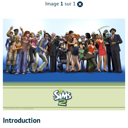
Retour
Image
1
sur 1
à
la
page
précédente
Introduction