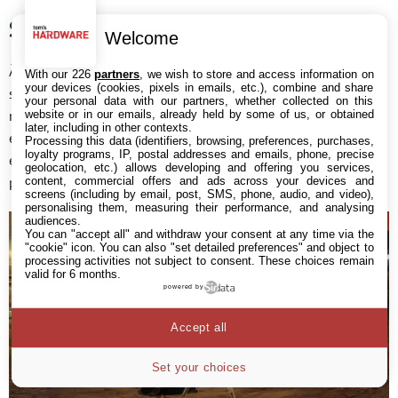
StarCraft
Welcome
À 11 millions d’exemplaires,
StarCraft
est le plus célèbre de la
With our 226
partners
, we wish to store and access information on
your devices (cookies, pixels in emails, etc.), combine and share
série. Publié en 1998, ce jeu de stratégie en temps réel
your personal data with our partners, whether collected on this
multijoueur se déroule dans un 25e siècle fictif où trois
website or in our emails, already held by some of us, or obtained
later, including in other contexts.
espèces luttent pour dominer la galaxie. Le jeu est
Processing this data (identifiers, browsing, preferences, purchases,
loyalty programs, IP, postal addresses and emails, phone, precise
extrêmement populaire en Corée du Sud où il a réalisé
geolocation, etc.) allows developing and offering you services,
presque la moitié de ses ventes.
content, commercial offers and ads across your devices and
screens (including by email, post, SMS, phone, audio, and video),
personalising them, measuring their performance, and analysing
audiences.
You can "accept all" and withdraw your consent at any time via the
"cookie" icon
. You can also "set detailed preferences" and object to
processing activities not subject to consent. These choices remain
valid for 6 months.
powered by
Accept all
Set your choices