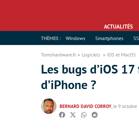
ACTUALITÉS
THÈMES :
Windows
Smartphones
S
Tomshardware.fr
Logiciels
iOS et MacOS
Les bugs d’iOS 17 
d’iPhone ?
BERNARD DAVID CORROY
, le 9 octobre
Facebook
Twitter
Whatsapp
Reddit