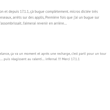
on et depuis 17.1.1, çà bugue complètement. micros dictée très
 reseaux, arrêts sur des applis, Première fois que j’ai un bugue sur
assombrissait. J’aimerai revenir en arrière…
relance, ça va un moment et après une recharge, c’est parti pour un tour
… puis réagissent au ralenti… infernal !!! Merci 17.1.1