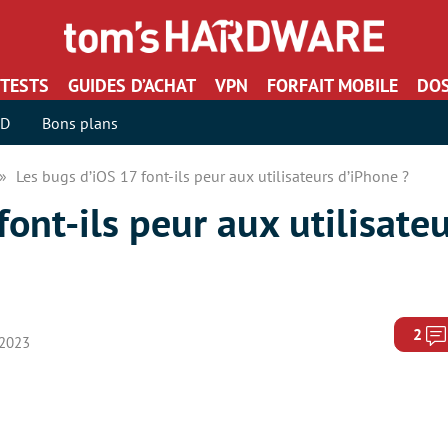
TESTS
GUIDES D’ACHAT
VPN
FORFAIT MOBILE
DOS
SD
Bons plans
Les bugs d’iOS 17 font-ils peur aux utilisateurs d’iPhone ?
font-ils peur aux utilisate
2
 2023