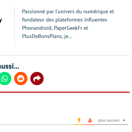
Passionné par l'univers du numérique et
y
fondateur des plateformes influentes
Phonandroid, PaperGeekFr et
PlusDeBonsPlans, je…
ussi...
din
Whatsapp
Reddit
Share
plus ancien