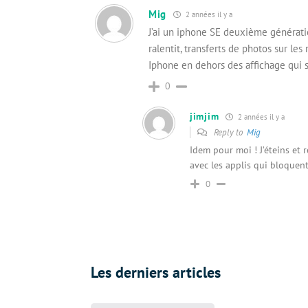
Mig
2 années il y a
J’ai un iphone SE deuxième générati
ralentit, transferts de photos sur les
Iphone en dehors des affichage qui s’
0
jimjim
2 années il y a
Reply to
Mig
Idem pour moi ! J’éteins et 
avec les applis qui bloquent
0
Les derniers articles