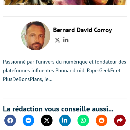
Bernard David Corroy
Twitter
LinkedIn
Passionné par l'univers du numérique et fondateur des
plateformes influentes Phonandroid, PaperGeekFr et
PlusDeBonsPlans, je…
La rédaction vous conseille aussi...
Facebook
Messenger
Twitter
Linkedin
Whatsapp
Reddit
Shar