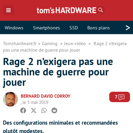
Rechercher
>
Windows
Smartphones
SSD
Bons plans
Tomshardware.fr
Gaming
Jeux-vidéo
Rage 2 n’exigera
pas une machine de guerre pour jouer
Rage 2 n’exigera pas une
machine de guerre pour
jouer
BERNARD DAVID CORROY
Com
7
, le 5 mai 2019
Facebook
Twitter
Whatsapp
Reddit
Des configurations minimales et recommandées
plutôt modestes.