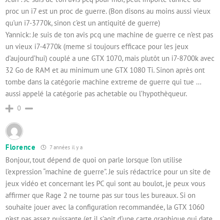
proc un i7 est un proc de guerre. (Bon disons au moins aussi vieux
qu’un i7-3770k, sinon c’est un antiquité de guerre)
Yannick: Je suis de ton avis pcq une machine de guerre ce n’est pas
un vieux i7-4770k (meme si toujours efficace pour les jeux
d’aujourd’hui) couplé a une GTX 1070, mais plutôt un i7-8700k avec
32 Go de RAM et au minimum une GTX 1080 Ti. Sinon après ont
tombe dans la catégorie machine extreme de guerre qui tue …
aussi appelé la catégorie pas achetable ou l’hypothèqueur.
0
Florence
7 années il y a
Bonjour, tout dépend de quoi on parle lorsque l’on utilise
l’expression “machine de guerre”. Je suis rédactrice pour un site de
jeux vidéo et concernant les PC qui sont au boulot, je peux vous
affirmer que Rage 2 ne tourne pas sur tous les bureaux. Si on
souhaite jouer avec la configuration recommandée, la GTX 1060
n’est pas assez puissante (et il s’agit d’une carte graphique qui date