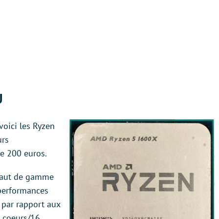
U
voici les Ryzen
urs
de 200 euros.
haut de gamme
 performances
 par rapport aux
8 coeurs/16