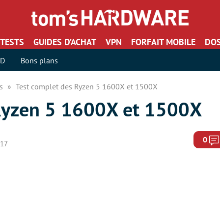
TESTS
GUIDES D’ACHAT
VPN
FORFAIT MOBILE
DOS
SD
Bons plans
rs
Test complet des Ryzen 5 1600X et 1500X
 Ryzen 5 1600X et 1500X
0
017