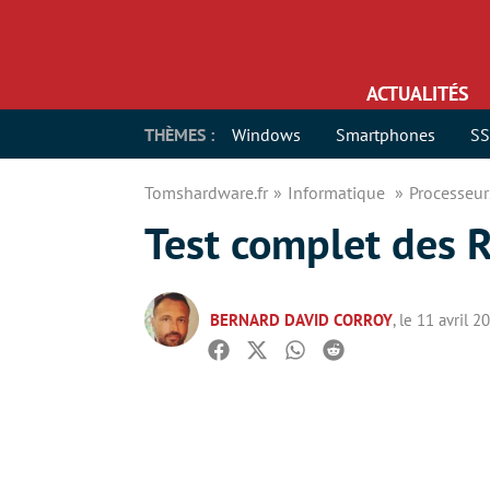
ACTUALITÉS
THÈMES :
Windows
Smartphones
S
Tomshardware.fr
Informatique
Processeu
Test complet des
BERNARD DAVID CORROY
, le 11 avril 2
Facebook
Twitter
Whatsapp
Reddit