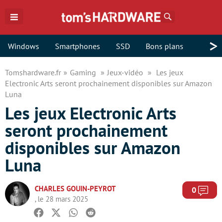
Rechercher
>
Windows
Smartphones
SSD
Bons plans
Tomshardware.fr
Gaming
Jeux-vidéo
Les jeux
Electronic Arts seront prochainement disponibles sur Amazon
Luna
Les jeux Electronic Arts
seront prochainement
disponibles sur Amazon
Luna
CHARLES GOUIN-PEYROT
Com
0
, le 28 mars 2025
Facebook
Twitter
Whatsapp
Reddit