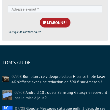
Adresse
e-
mail
*
Politique de confidentialité
TOM'S GUIDE
07/08
Bon plan : ce vidéoprojecteur Hisense triple laser
4K s’affiche avec une rédaction de 390 € sur Amazon !
07/08
Android 18 : quels Samsung Galaxy ne recevront
pas la mise à jour ?
07/08
Google Messages s’attaque enfin à deux de ses