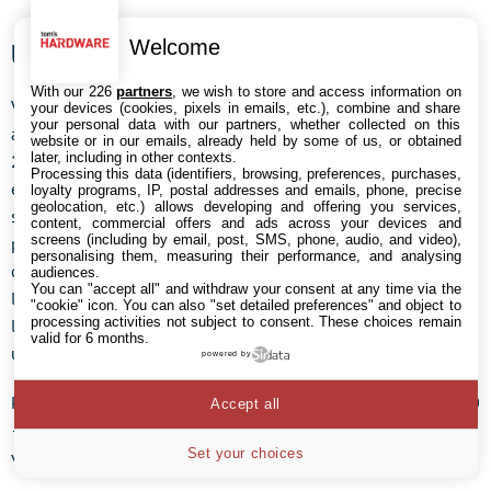
Welcome
Une caméra de surveillance… HD
With our 226
partners
, we wish to store and access information on
Vous avez envie de surveiller votre maison quand vous êtes
your devices (cookies, pixels in emails, etc.), combine and share
your personal data with our partners, whether collected on this
absent ? La nouvelle caméra de D-Link est pour vous. La
DCS-
website or in our emails, already held by some of us, or obtained
later, including in other contexts.
2130
est en effet dotée d’un capteur « HD » capable de filmer
Processing this data (identifiers, browsing, preferences, purchases,
en 720p, ce qui est bien mieux que les modèles classiques qui
loyalty programs, IP, postal addresses and emails, phone, precise
geolocation, etc.) allows developing and offering you services,
se contentent du VGA. Elle ne filme pas dans le noir et n’est
content, commercial offers and ads across your devices and
screens (including by email, post, SMS, phone, audio, and video),
pas motorisée, mais la qualité de l’image est bien meilleure
personalising them, measuring their performance, and analysing
que sur les modèles d’entrée de gamme, notamment grâce à
audiences.
You can "accept all" and withdraw your consent at any time via the
l’usage du H.264 pour l’encodage de la vidéo. Disponible sous
"cookie" icon
. You can also "set detailed preferences" and object to
processing activities not subject to consent. These choices remain
les 150 €, cette caméra réseau est compatible Ethernet (avec
valid for 6 months.
une prise RJ45) mais fonctionne aussi en Wi-Fi (802.11n).
powered by
Pour les amateurs, une version Full HD (1080p) — la DCS-2230
Accept all
— est aussi proposée, mais l’intérêt reste limité pour de la
Set your choices
vidéosurveillance.