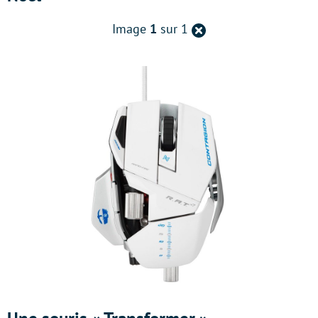
Retour
Image
1
sur 1
à
la
page
précédente