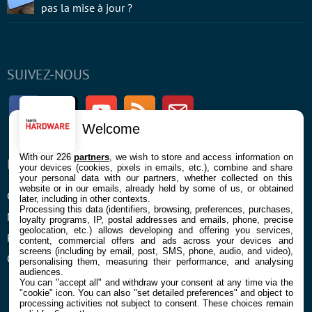
pas la mise à jour ?
SUIVEZ-NOUS
Facebook
Twitter
Youtube
RSS
Newsletter
Welcome
With our 226
partners
, we wish to store and access information on
ENTREPRISE
À PROPOS
your devices (cookies, pixels in emails, etc.), combine and share
your personal data with our partners, whether collected on this
website or in our emails, already held by some of us, or obtained
Confidentialité et Cookies
Contact
later, including in other contexts.
Processing this data (identifiers, browsing, preferences, purchases,
Mentions légales et CGU
loyalty programs, IP, postal addresses and emails, phone, precise
geolocation, etc.) allows developing and offering you services,
Préférences Cookies
content, commercial offers and ads across your devices and
screens (including by email, post, SMS, phone, audio, and video),
Qui sommes nous
personalising them, measuring their performance, and analysing
audiences.
You can "accept all" and withdraw your consent at any time via the
"cookie" icon
. You can also "set detailed preferences" and object to
processing activities not subject to consent. These choices remain