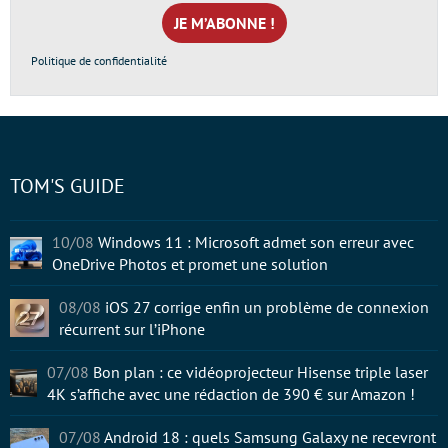
mail
*
Politique de confidentialité
TOM'S GUIDE
10/08
Windows 11 : Microsoft admet son erreur avec
OneDrive Photos et promet une solution
08/08
iOS 27 corrige enfin un problème de connexion
récurrent sur l’iPhone
07/08
Bon plan : ce vidéoprojecteur Hisense triple laser
4K s’affiche avec une rédaction de 390 € sur Amazon !
07/08
Android 18 : quels Samsung Galaxy ne recevront