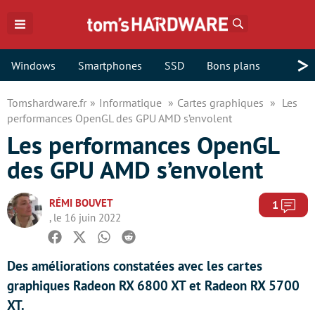
Rechercher
>
Windows
Smartphones
SSD
Bons plans
Tomshardware.fr
Informatique
Cartes graphiques
Les
performances OpenGL des GPU AMD s’envolent
Les performances OpenGL
des GPU AMD s’envolent
RÉMI BOUVET
Com
1
, le 16 juin 2022
Facebook
Twitter
Whatsapp
Reddit
Des améliorations constatées avec les cartes
graphiques Radeon RX 6800 XT et Radeon RX 5700
XT.