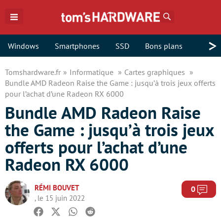
Rechercher
>
Windows
Smartphones
SSD
Bons plans
Tomshardware.fr
Informatique
Cartes graphiques
Bundle AMD Radeon Raise the Game : jusqu’à trois jeux offerts
pour l’achat d’une Radeon RX 6000
Bundle AMD Radeon Raise
the Game : jusqu’à trois jeux
offerts pour l’achat d’une
Radeon RX 6000
RÉMI BOUVET
Com
0
, le 15 juin 2022
Facebook
Twitter
Whatsapp
Reddit