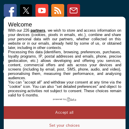
Facebook
Twitter
Youtube
RSS
Newsletter
Welcome
With our 226
partners
, we wish to store and access information on
ENTREPRISE
À PROPOS
your devices (cookies, pixels in emails, etc.), combine and share
your personal data with our partners, whether collected on this
website or in our emails, already held by some of us, or obtained
Confidentialité et Cookies
Contact
later, including in other contexts.
Processing this data (identifiers, browsing, preferences, purchases,
Mentions légales et CGU
loyalty programs, IP, postal addresses and emails, phone, precise
geolocation, etc.) allows developing and offering you services,
Préférences Cookies
content, commercial offers and ads across your devices and
screens (including by email, post, SMS, phone, audio, and video),
Qui sommes nous
personalising them, measuring their performance, and analysing
audiences.
You can "accept all" and withdraw your consent at any time via the
"cookie" icon
. You can also "set detailed preferences" and object to
processing activities not subject to consent. These choices remain
valid for 6 months.
powered by
© 2026 Galaxie Media Tous droits réservés
Accept all
Set your choices